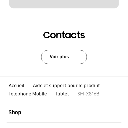
Contacts
Voir plus
Accueil
Aide et support pour le produit
Téléphone Mobile
Tablet
SM-X816B
ouvert
Footer Navigation
Shop
ouvert