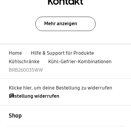
Kontakt
Mehr anzeigen
Home
Hilfe & Support für Produkte
Kühlschränke
Kühl-Gefrier-Kombinationen
BRB260035WW
Klicke hier, um deine Bestellung zu widerrufen
Bestellung widerrufen
öffnen
Footer Navigation
Shop
öffnen