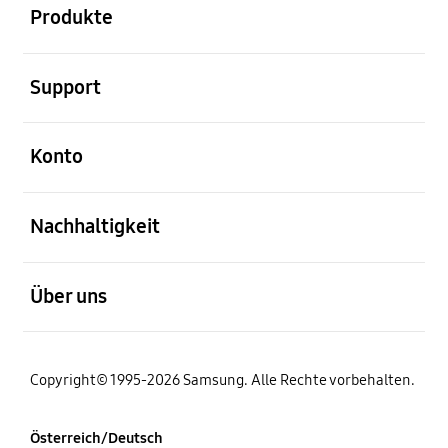
Produkte
öffnen
Support
öffnen
Konto
öffnen
Nachhaltigkeit
öffnen
Über uns
Copyright© 1995-2026 Samsung. Alle Rechte vorbehalten.
Österreich/Deutsch