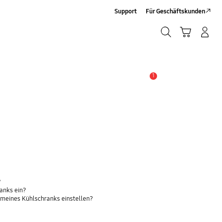
Support
Für Geschäftskunden
Suchen
Warenkorb
Anmelden/Sign-Up
Suchen
1
Wichtiger Hinweis
?
ranks ein?
 meines Kühlschranks einstellen?