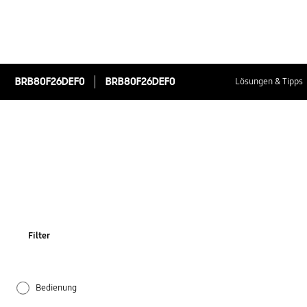
BRB80F26DEF0
BRB80F26DEF0
Lösungen & Tipps
Filter
Bedienung