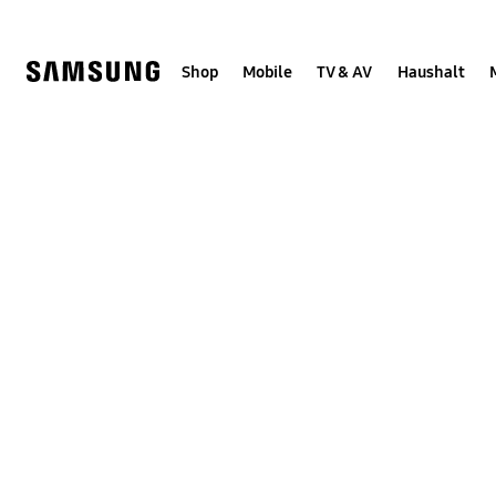
Skip
Skip
to
to
content
accessibility
help
Shop
Mobile
TV & AV
Haushalt