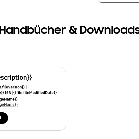
Handbücher & Download
escription}}
e.fileVersion}}
ze}} MB
{{file.fileModifiedDate}}
mes}}
uageName}}
uageName}}
d