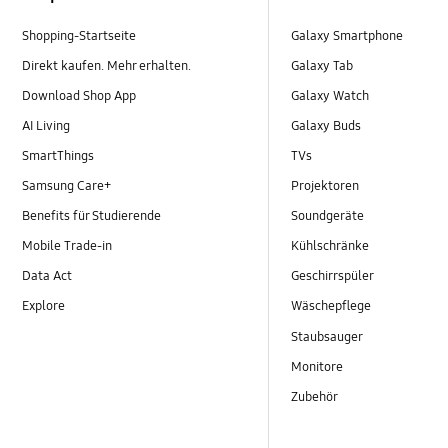
Shopping-Startseite
Galaxy Smartphone
Direkt kaufen. Mehr erhalten.
Galaxy Tab
Download Shop App
Galaxy Watch
AI Living
Galaxy Buds
SmartThings
TVs
Samsung Care+
Projektoren
Benefits für Studierende
Soundgeräte
Mobile Trade-in
Kühlschränke
Data Act
Geschirrspüler
Explore
Wäschepflege
Staubsauger
Monitore
Zubehör