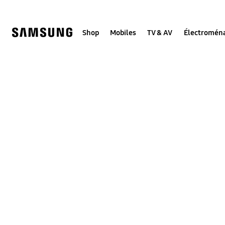
Skip
Skip
to
to
content
accessibility
help
Shop
Mobiles
TV & AV
Électromén