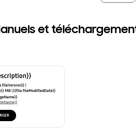
anuels et téléchargemen
escription}}
e.fileVersion}}
ze}} MB
{{file.fileModifiedDate}}
mes}}
uageName}}
uageName}}
RGER