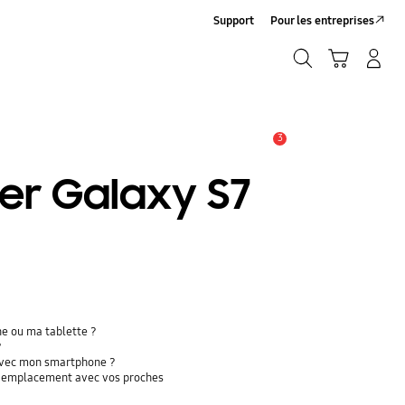
Support
Pour les entreprises
Rechercher
Panier
Connexion/Création de compte
Rechercher
3
ALERTES
er Galaxy S7
ne ou ma tablette ?
?
 avec mon smartphone ?
re emplacement avec vos proches