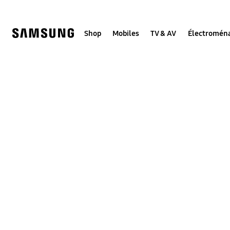
Skip
Skip
to
to
content
accessibility
help
Shop
Mobiles
TV & AV
Électromén