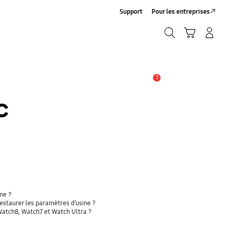
Support
Pour les entreprises
Rechercher
Panier
Connexion/Création de compte
Rechercher
3
ALERTES
c
ne ?
estaurer les paramètres d’usine ?
 Watch8, Watch7 et Watch Ultra ?