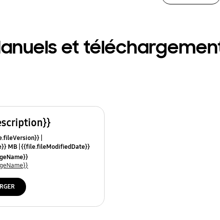
anuels et téléchargemen
escription}}
e.fileVersion}}
ze}} MB
{{file.fileModifiedDate}}
mes}}
uageName}}
uageName}}
RGER