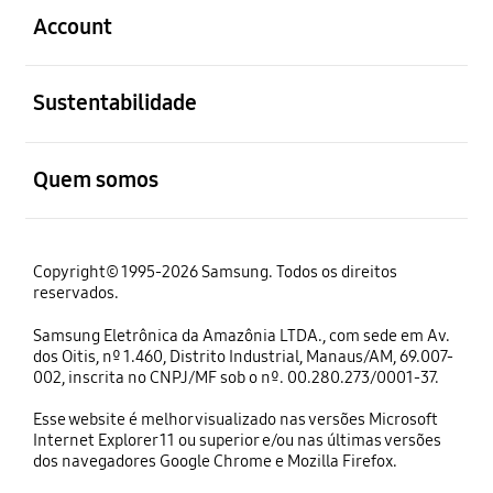
Account
abrir
Sustentabilidade
abrir
Quem somos
Copyright© 1995-2026 Samsung. Todos os direitos
reservados.
Samsung Eletrônica da Amazônia LTDA., com sede em Av.
dos Oitis, nº 1.460, Distrito Industrial, Manaus/AM, 69.007-
002, inscrita no CNPJ/MF sob o nº. 00.280.273/0001-37.
Esse website é melhor visualizado nas versões Microsoft
Internet Explorer 11 ou superior e/ou nas últimas versões
dos navegadores Google Chrome e Mozilla Firefox.