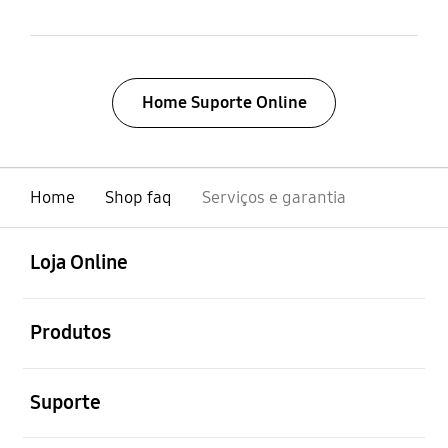
Home Suporte Online
Home
Shop faq
Serviços e garantia
abrir
Footer Navigation
Loja Online
abrir
Produtos
abrir
Suporte
abrir