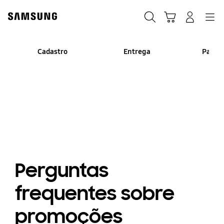
Skip
to
Pesquisar
Carrinho
Entrar
Navegação
content
Cadastro
Entrega
Pagam
Perguntas
frequentes sobre
promoções