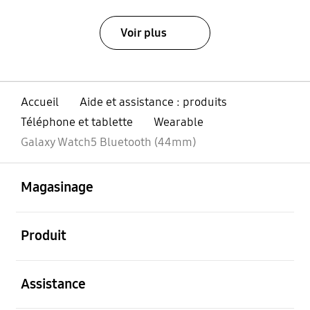
Voir plus
Accueil
Aide et assistance : produits
Téléphone et tablette
Wearable
Galaxy Watch5 Bluetooth (44mm)
ouvert
Footer Navigation
Magasinage
ouvert
Produit
ouvert
Assistance
ouvert