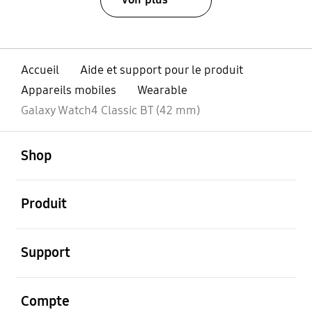
Accueil
Aide et support pour le produit
Appareils mobiles
Wearable
Galaxy Watch4 Classic BT (42 mm)
ouvert
Footer Navigation
Shop
ouvert
Produit
ouvert
Support
ouvert
Compte