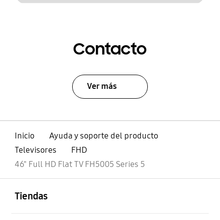
Contacto
Ver más
Inicio
Ayuda y soporte del producto
Televisores
FHD
46" Full HD Flat TV FH5005 Series 5
abierto
Footer Navigation
Tiendas
abierto