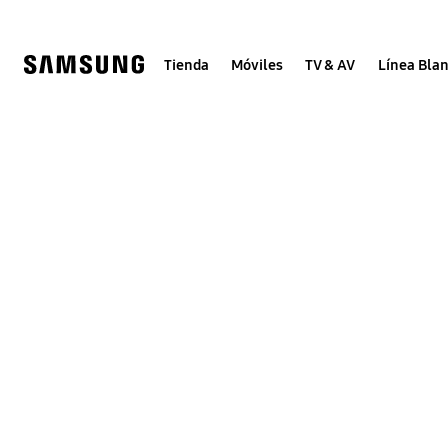
Skip
Skip
to
to
content
accessibility
help
Tienda
Móviles
TV & AV
Línea Bla