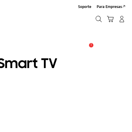
Soporte
Para Empresas
Búsqueda
Carrito
Iniciar sesión/Registrarse
Búsqueda
1
Alerta
t Smart TV