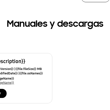
Manuales y descargas
escription}}
leVersion}}
{{file.fileSize}} MB
odifiedDate}}
{{file.osNames}}
uageName}}
uageName}}
r