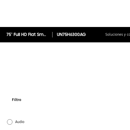
75" Full HD Flat Smart TV H6300 Series 6
UN75H6300AG
Soluciones y c
Filtro
Audio