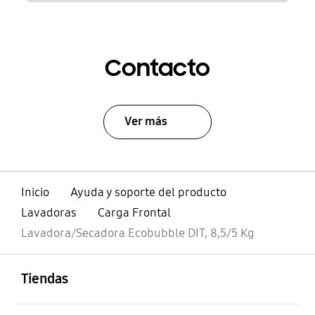
Contacto
Ver más
Inicio
Ayuda y soporte del producto
Lavadoras
Carga Frontal
Lavadora/Secadora Ecobubble DIT, 8,5/5 Kg
abierto
Footer Navigation
Tiendas
abierto