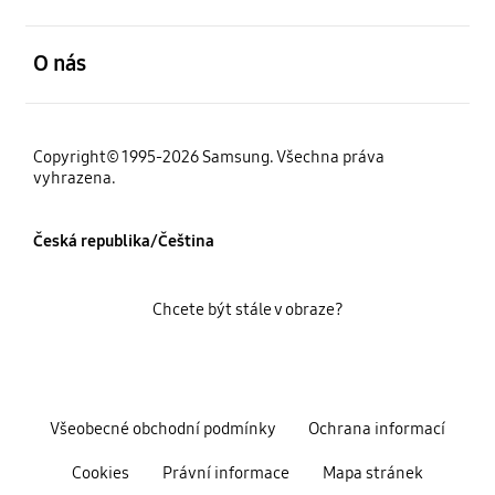
otevřené
O nás
Copyright© 1995-2026 Samsung. Všechna práva
vyhrazena.
Česká republika/Čeština
Chcete být stále v obraze?
Všeobecné obchodní podmínky
Ochrana informací
Cookies
Právní informace
Mapa stránek