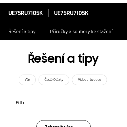
UE75RU7105K
UE75RU7105K
Řešení a tipy
Příručky a soubory ke stažení
Řešení a tipy
Vše
Časté Otázky
Videoprůvodce
Filtr