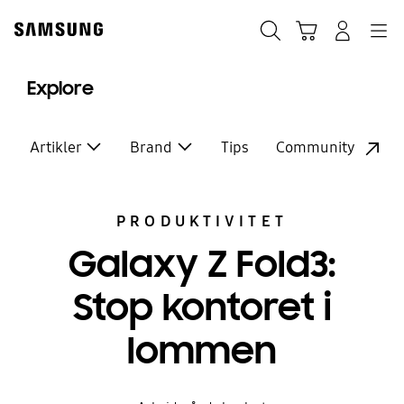
Skip
to
Søg
Indkøbskurv
Navigation
Log på
content
Explore
Artikler
Brand
Tips
Community
PRODUKTIVITET
Galaxy Z Fold3:
Stop kontoret i
lommen