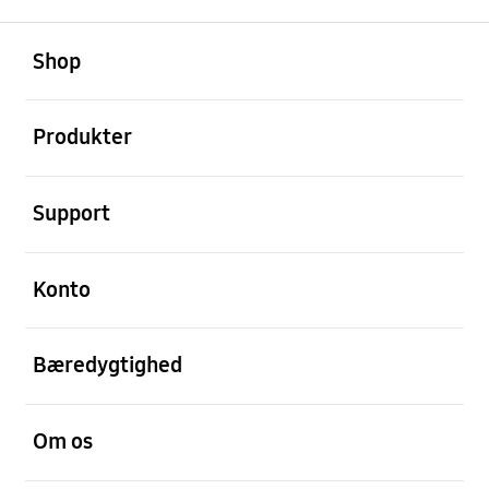
Åben
Footer Navigation
Shop
Åben
Produkter
Åben
Support
Åben
Konto
Åben
Bæredygtighed
Åben
Om os