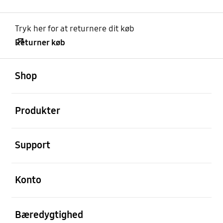
Tryk her for at returnere dit køb
Returner køb
Åben
Footer Navigation
Shop
Åben
Produkter
Åben
Support
Åben
Konto
Åben
Bæredygtighed