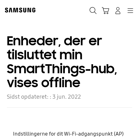
Skip
to
Søg
Indkøbskurv
Navigation
Log på
content
Enheder, der er
tilsluttet min
SmartThings-hub,
vises offline
Sidst opdateret: :
3 jun. 2022
Indstillingerne for dit Wi-Fi-adgangspunkt (AP)