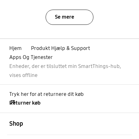
Se mere
Hjem
Produkt Hjælp & Support
Apps Og Tjenester
Enheder, der er tilsluttet min SmartThings-hub,
vises offline
Tryk her for at returnere dit køb
Returner køb
Åben
Footer Navigation
Shop
Åben