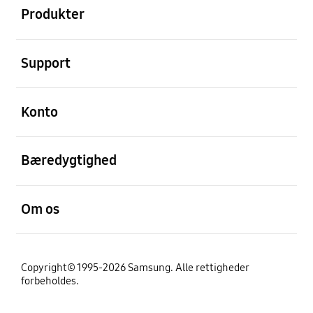
Produkter
Åben
Support
Åben
Konto
Åben
Bæredygtighed
Åben
Om os
Copyright© 1995-2026 Samsung. Alle rettigheder
forbeholdes.