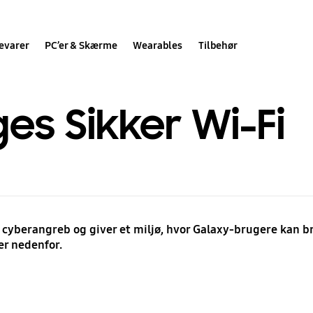
evarer
PC’er & Skærme
Wearables
Tilbehør
es Sikker Wi-Fi
 cyberangreb og giver et miljø, hvor Galaxy-brugere kan br
er nedenfor.