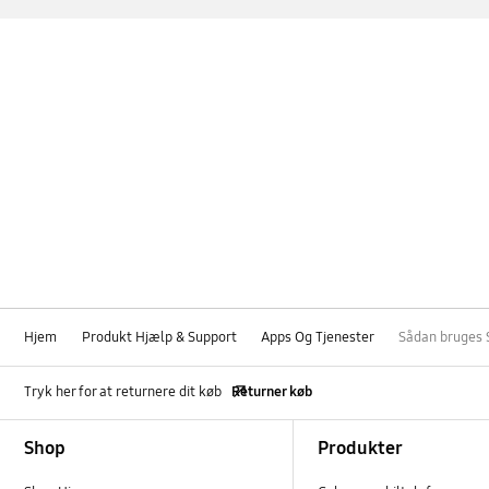
Hjem
Produkt Hjælp & Support
Apps Og Tjenester
Sådan bruges S
Tryk her for at returnere dit køb
Returner køb
Footer Navigation
Shop
Produkter