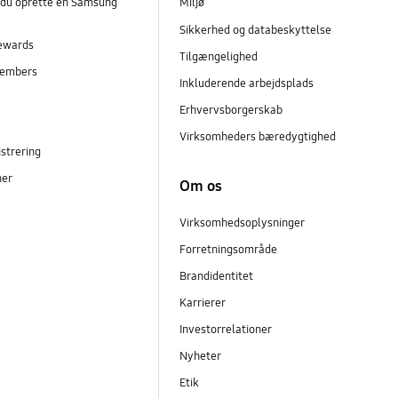
 du oprette en Samsung
Miljø
Sikkerhed og databeskyttelse
ewards
Tilgængelighed
embers
Inkluderende arbejdsplads
r
Erhvervsborgerskab
Virksomheders bæredygtighed
strering
ner
Om os
Virksomhedsoplysninger
Forretningsområde
Brandidentitet
Karrierer
Investorrelationer
Nyheter
Etik