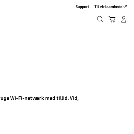
Support
Til virksomheder
Søg
Indkøbskurv
Log på/Tilmeld
Søg
uge Wi-Fi-netværk med tillid. Vid,