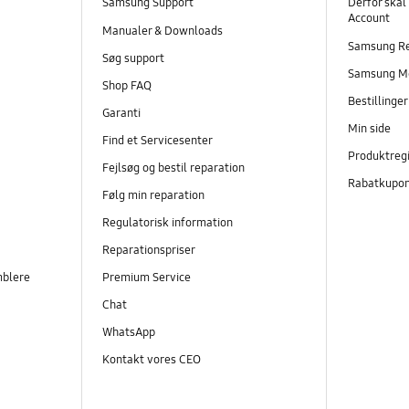
Samsung Support
Derfor skal
Account
Manualer & Downloads
Samsung R
Søg support
Samsung M
Shop FAQ
Bestillinge
Garanti
Min side
Find et Servicesenter
Produktregi
Fejlsøg og bestil reparation
Rabatkupo
Følg min reparation
Regulatorisk information
Reparationspriser
mblere
Premium Service
Chat
WhatsApp
Kontakt vores CEO