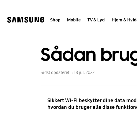
Skip
to
content
Shop
Mobile
TV & Lyd
Hjem & Hvid
Sådan brug
Sidst opdateret: :
18 jul. 2022
Sikkert Wi-Fi beskytter dine data mod
hvordan du bruger alle disse funktion