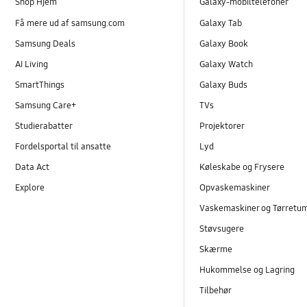
Shop Hjem
Galaxy-mobiltelefoner
Få mere ud af samsung.com
Galaxy Tab
Samsung Deals
Galaxy Book
AI Living
Galaxy Watch
SmartThings
Galaxy Buds
Samsung Care+
TVs
Studierabatter
Projektorer
Fordelsportal til ansatte
Lyd
Data Act
Køleskabe og Frysere
Explore
Opvaskemaskiner
Vaskemaskiner og Tørretu
Støvsugere
Skærme
Hukommelse og Lagring
Tilbehør