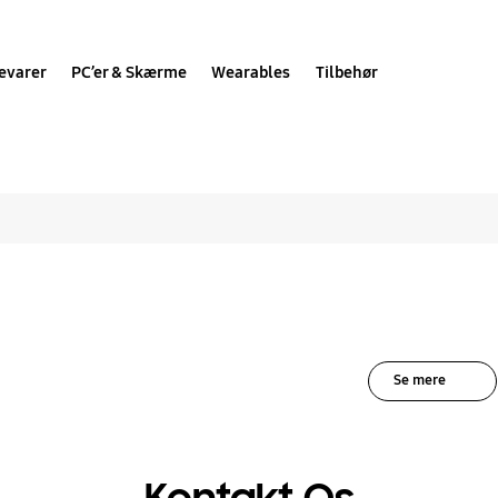
evarer
PC’er & Skærme
Wearables
Tilbehør
le løsninger for Disp
Se mere