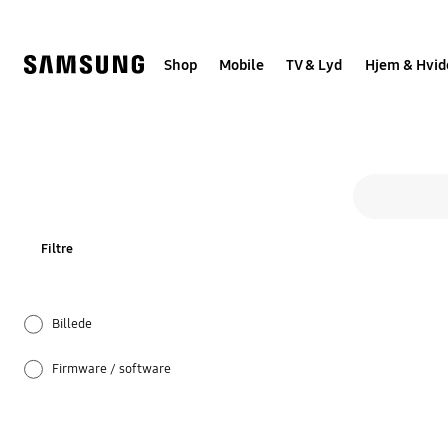
Skip
to
content
Shop
Mobile
TV & Lyd
Hjem & Hvid
Al
Søgeformular
search
Filtre
Billede
Firmware / software
Installation / tilslutning