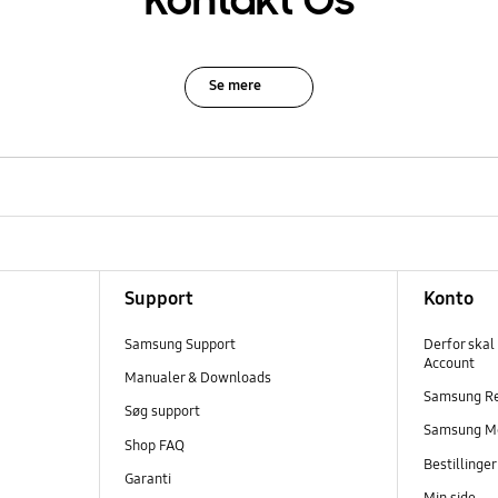
Kontakt Os
Se mere
Support
Konto
Samsung Support
Derfor skal
Account
Manualer & Downloads
Samsung R
Søg support
Samsung M
Shop FAQ
Bestillinge
Garanti
Min side