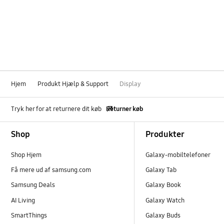
Sådan bruger du det
TV_Andre
Hjem
Produkt Hjælp & Support
Display
Tryk her for at returnere dit køb
Returner køb
Footer Navigation
Shop
Produkter
Shop Hjem
Galaxy-mobiltelefoner
Få mere ud af samsung.com
Galaxy Tab
Samsung Deals
Galaxy Book
AI Living
Galaxy Watch
SmartThings
Galaxy Buds