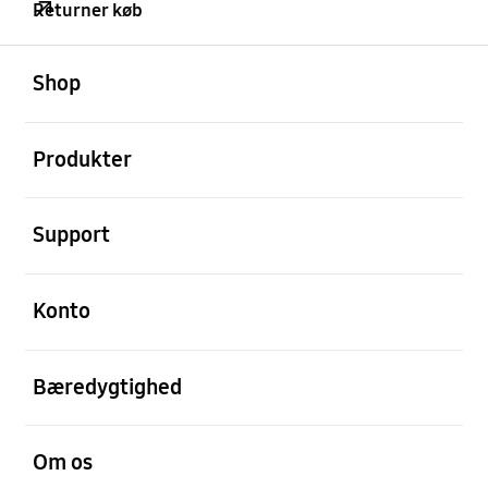
Returner køb
Åben
Footer Navigation
Shop
Åben
Produkter
Åben
Support
Åben
Konto
Åben
Bæredygtighed
Åben
Om os