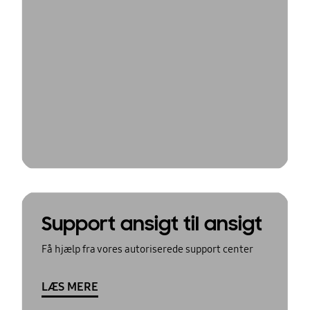
Support ansigt til ansigt
Få hjælp fra vores autoriserede support center
LÆS MERE