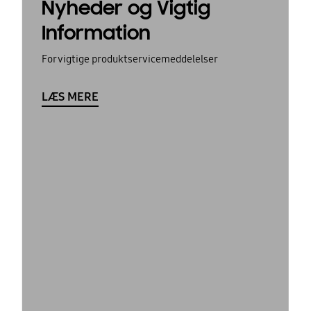
Nyheder og Vigtig
Information
For vigtige produktservicemeddelelser
LÆS MERE