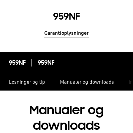
959NF
Garantioplysninger
959NF
959NF
Løsninger og tip
Manualer og downloads
I
Manualer og
downloads