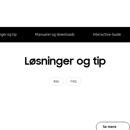
nger og tip
Manualer og downloads
Interactive Guide
Løsninger og tip
Alle
FAQ
Se mere