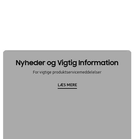
Nyheder og Vigtig Information
For vigtige produktservicemeddelelser
LÆS MERE