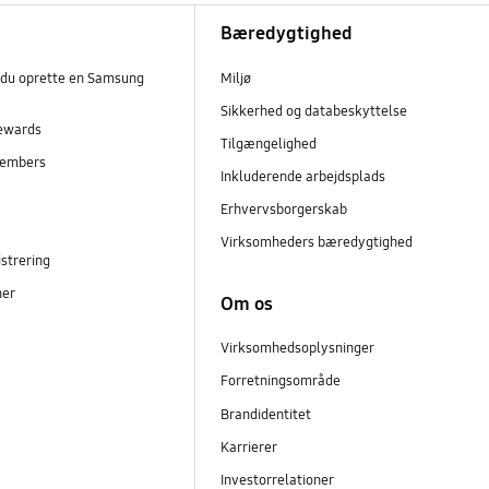
Bæredygtighed
 du oprette en Samsung
Miljø
Sikkerhed og databeskyttelse
ewards
Tilgængelighed
embers
Inkluderende arbejdsplads
r
Erhvervsborgerskab
Virksomheders bæredygtighed
strering
ner
Om os
Virksomhedsoplysninger
Forretningsområde
Brandidentitet
Karrierer
Investorrelationer