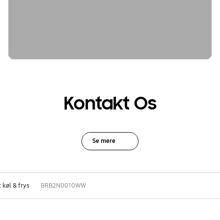
Kontakt Os
Se mere
 køl & frys
BRB2N0010WW