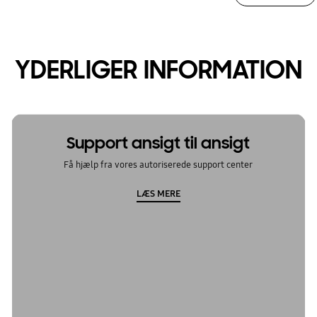
YDERLIGER INFORMATION
Support ansigt til ansigt
Få hjælp fra vores autoriserede support center
LÆS MERE