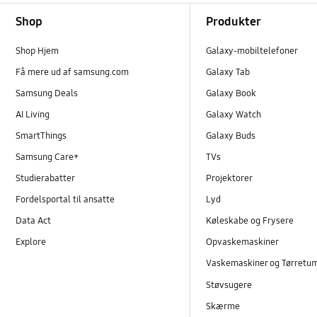
Footer Navigation
Shop
Produkter
Shop Hjem
Galaxy-mobiltelefoner
Få mere ud af samsung.com
Galaxy Tab
Samsung Deals
Galaxy Book
AI Living
Galaxy Watch
SmartThings
Galaxy Buds
Samsung Care+
TVs
Studierabatter
Projektorer
Fordelsportal til ansatte
Lyd
Data Act
Køleskabe og Frysere
Explore
Opvaskemaskiner
Vaskemaskiner og Tørretu
Støvsugere
Skærme