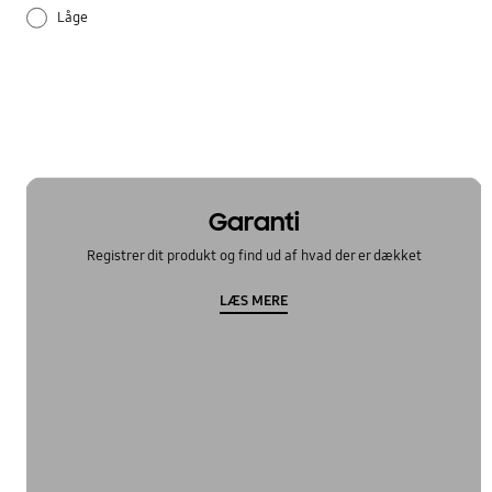
Låge
Sådan bruger du det
Temperatur
Garanti
Registrer dit produkt og find ud af hvad der er dækket
LÆS MERE