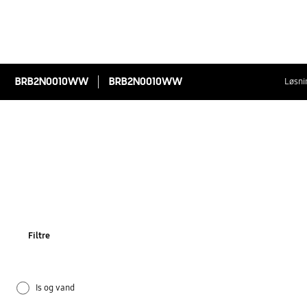
BRB2N0010WW
BRB2N0010WW
Løsni
Filtre
Is og vand