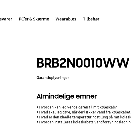
evarer
PC’er & Skærme
Wearables
Tilbehør
BRB2N0010WW
Garantioplysninger
Almindelige emner
Hvordan kan jeg vende døren til mit køleskab?
Hvad skal jeg gøre, når der lækker vand fra køleskabe
Hvad er den ideelle temperaturindstilling på mit køles
Hvordan installeres køleskabets vandforsyningsledni