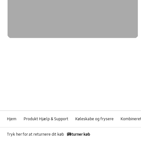
Hjem
Produkt Hjælp & Support
Køleskabe og frysere
Kombineret
Tryk her for at returnere dit køb
Returner køb