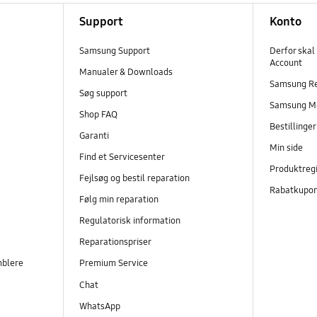
Support
Konto
Samsung Support
Derfor skal
Account
Manualer & Downloads
Samsung R
Søg support
Samsung M
Shop FAQ
Bestillinge
Garanti
Min side
Find et Servicesenter
Produktregi
Fejlsøg og bestil reparation
Rabatkupo
Følg min reparation
Regulatorisk information
Reparationspriser
mblere
Premium Service
Chat
WhatsApp