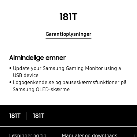
181T
Garantioplysninger
Almindelige emner
Update your Samsung Gaming Monitor using a
USB device
Logogenkendelse og pauseskærmsfunktioner på
Samsung OLED-skærme
181T
181T
Løsninger og tip
Manualer og downloads
I