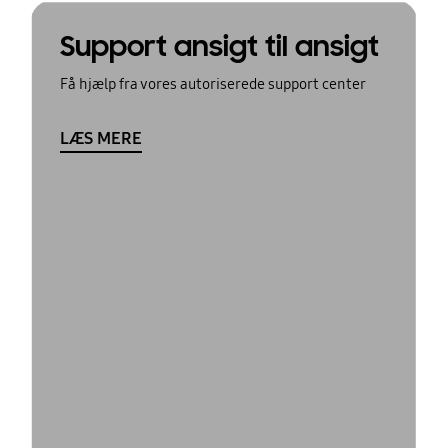
Support ansigt til ansigt
Få hjælp fra vores autoriserede support center
LÆS MERE