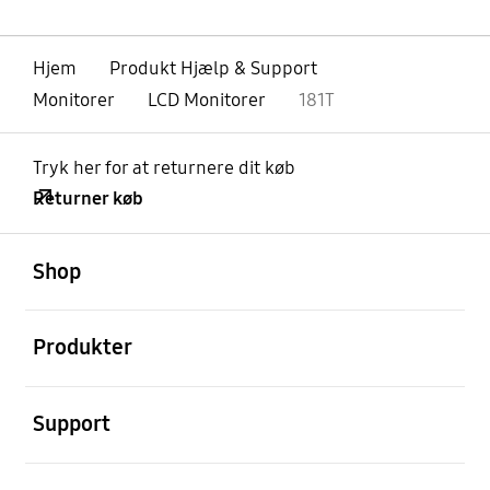
Hjem
Produkt Hjælp & Support
Monitorer
LCD Monitorer
181T
Tryk her for at returnere dit køb
Returner køb
Åben
Footer Navigation
Shop
Åben
Produkter
Åben
Support
Åben