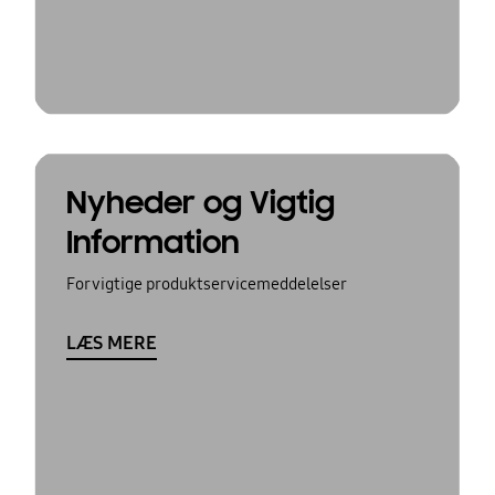
Nyheder og Vigtig
Information
For vigtige produktservicemeddelelser
LÆS MERE