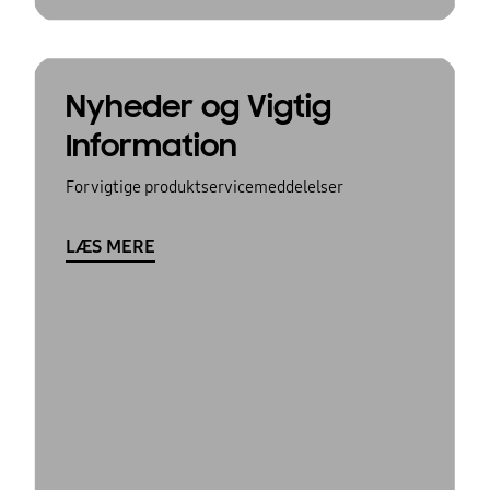
Nyheder og Vigtig
Information
For vigtige produktservicemeddelelser
LÆS MERE