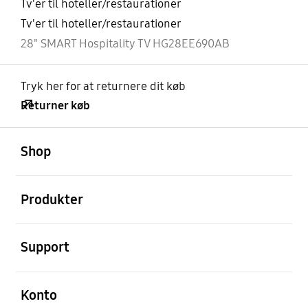
Tv'er til hoteller/restaurationer
Tv'er til hoteller/restaurationer
28" SMART Hospitality TV HG28EE690AB
Tryk her for at returnere dit køb
Returner køb
Åben
Footer Navigation
Shop
Åben
Produkter
Åben
Support
Åben
Konto