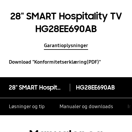
28" SMART Hospitality TV
HG28EE690AB
Garantioplysninger
Download "Konformitetserklæring(PDF)"
28" SMART Hospitality TV HG28EE690AB
HG28EE690AB
Løsninger og tip
Manualer og downloads
I