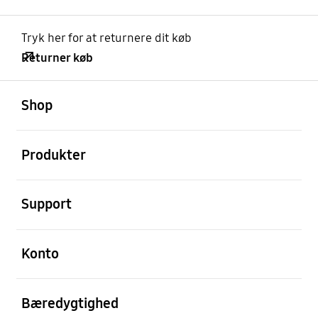
Tryk her for at returnere dit køb
Returner køb
Åben
Footer Navigation
Shop
Åben
Produkter
Åben
Support
Åben
Konto
Åben
Bæredygtighed