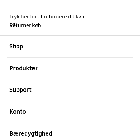
Tryk her for at returnere dit køb
Returner køb
Åben
Footer Navigation
Shop
Åben
Produkter
Åben
Support
Åben
Konto
Åben
Bæredygtighed