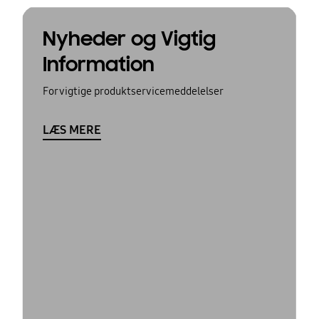
Nyheder og Vigtig
Information
For vigtige produktservicemeddelelser
LÆS MERE