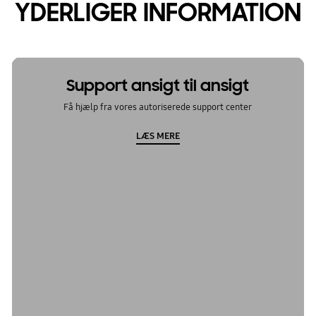
YDERLIGER INFORMATION
Support ansigt til ansigt
Få hjælp fra vores autoriserede support center
LÆS MERE