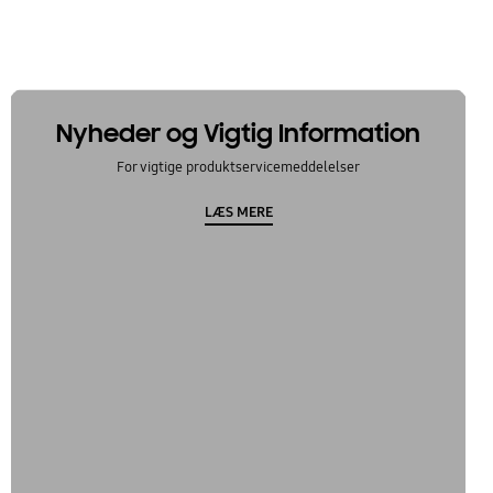
Nyheder og Vigtig Information
For vigtige produktservicemeddelelser
LÆS MERE