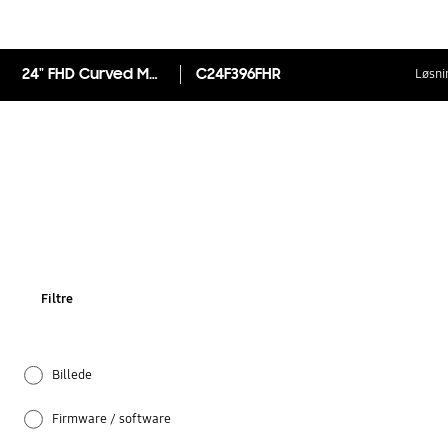
24" FHD Curved Monitor CF39
C24F396FHR
Løsni
Filtre
Billede
Firmware / software