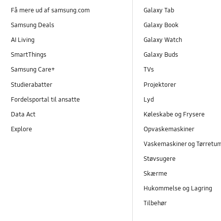
Få mere ud af samsung.com
Galaxy Tab
Samsung Deals
Galaxy Book
AI Living
Galaxy Watch
SmartThings
Galaxy Buds
Samsung Care+
TVs
Studierabatter
Projektorer
Fordelsportal til ansatte
Lyd
Data Act
Køleskabe og Frysere
Explore
Opvaskemaskiner
Vaskemaskiner og Tørretu
Støvsugere
Skærme
Hukommelse og Lagring
Tilbehør