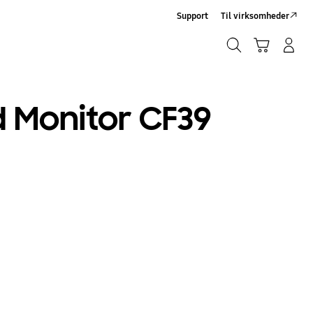
Support
Til virksomheder
Søg
Indkøbskurv
Log på/Tilmeld
Søg
d Monitor CF39