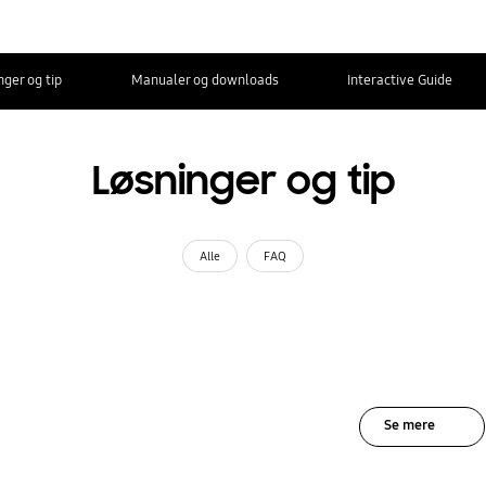
nger og tip
Manualer og downloads
Interactive Guide
Løsninger og tip
Alle
FAQ
Se mere