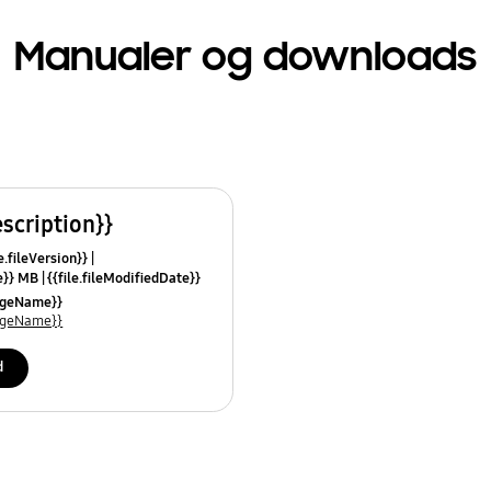
Manualer og downloads
escription}}
e.fileVersion}}
ze}} MB
{{file.fileModifiedDate}}
mes}}
uageName}}
uageName}}
d