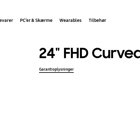
evarer
PC’er & Skærme
Wearables
Tilbehør
24" FHD Curve
Garantioplysninger