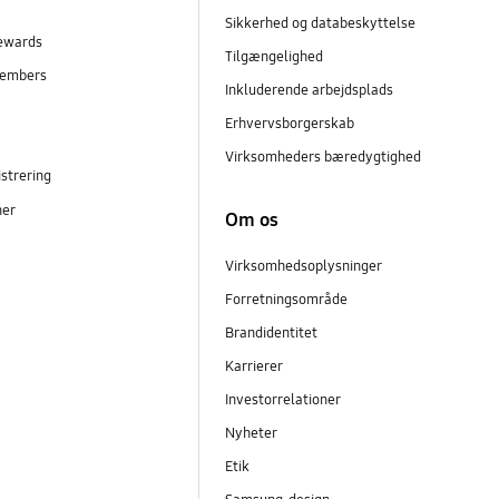
Sikkerhed og databeskyttelse
ewards
Tilgængelighed
embers
Inkluderende arbejdsplads
r
Erhvervsborgerskab
Virksomheders bæredygtighed
strering
ner
Om os
Virksomhedsoplysninger
Forretningsområde
Brandidentitet
Karrierer
Investorrelationer
Nyheter
Etik