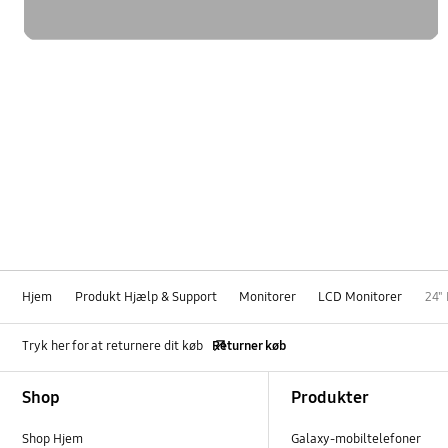
Hjem
Produkt Hjælp & Support
Monitorer
LCD Monitorer
24"
Tryk her for at returnere dit køb
Returner køb
Footer Navigation
Shop
Produkter
Shop Hjem
Galaxy-mobiltelefoner