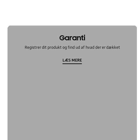
Garanti
Registrer dit produkt og find ud af hvad der er dækket
LÆS MERE