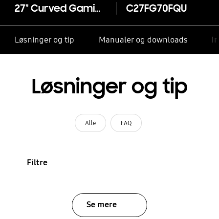
27" Curved Gaming Monitor CFG70
C27FG70FQU
Løsninger og tip
Manualer og downloads
I
Løsninger og tip
Alle
FAQ
Filtre
Se mere