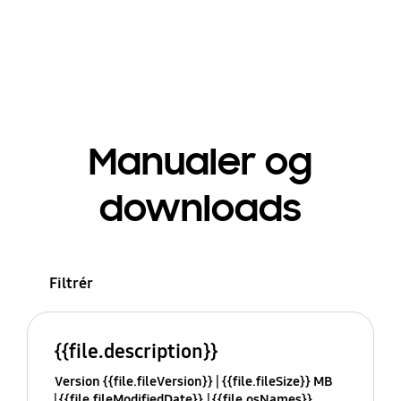
Manualer og
downloads
Filtrér
{{file.description}}
Version {{file.fileVersion}}
{{file.fileSize}} MB
{{file.fileModifiedDate}}
{{file.osNames}}