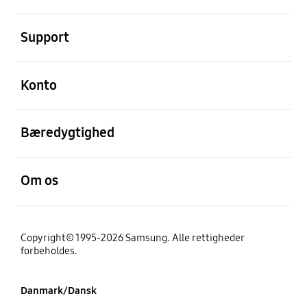
Åben
Support
Åben
Konto
Åben
Bæredygtighed
Åben
Om os
Copyright© 1995-2026 Samsung. Alle rettigheder
forbeholdes.
Danmark/Dansk