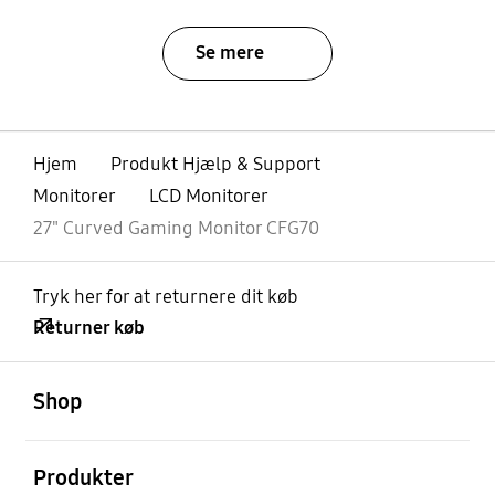
Se mere
Hjem
Produkt Hjælp & Support
Monitorer
LCD Monitorer
27" Curved Gaming Monitor CFG70
Tryk her for at returnere dit køb
Returner køb
Åben
Footer Navigation
Shop
Åben
Produkter