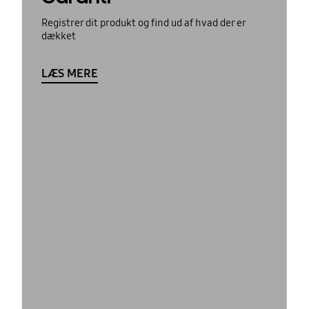
Registrer dit produkt og find ud af hvad der er
dækket
LÆS MERE