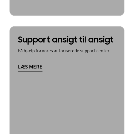
Support ansigt til ansigt
Få hjælp fra vores autoriserede support center
LÆS MERE