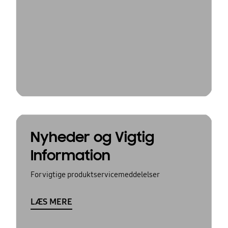
Nyheder og Vigtig
Information
For vigtige produktservicemeddelelser
LÆS MERE