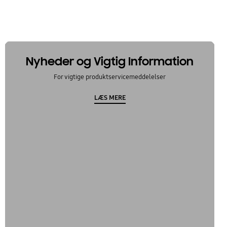
Nyheder og Vigtig Information
For vigtige produktservicemeddelelser
LÆS MERE