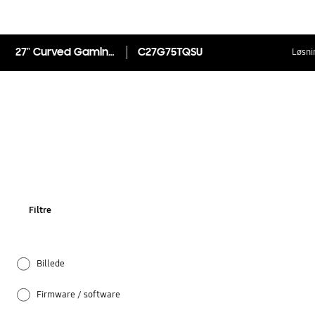
27" Curved Gaming Monitor Odyssey G7
C27G75TQSU
Løsni
Filtre
Billede
Firmware / software