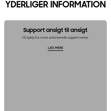
YDERLIGER INFORMATION
Support ansigt til ansigt
Få hjælp fra vores autoriserede support center
LÆS MERE