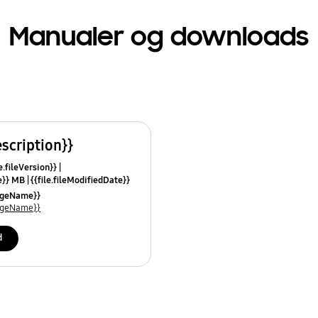
Manualer og downloads
escription}}
e.fileVersion}}
ze}} MB
{{file.fileModifiedDate}}
mes}}
uageName}}
uageName}}
d