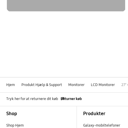
Hjem
Produkt Hjælp & Support
Monitorer
LCD Monitorer
27"
Tryk her for at returnere dit køb
Returner køb
Footer Navigation
Shop
Produkter
Shop Hjem
Galaxy-mobiltelefoner