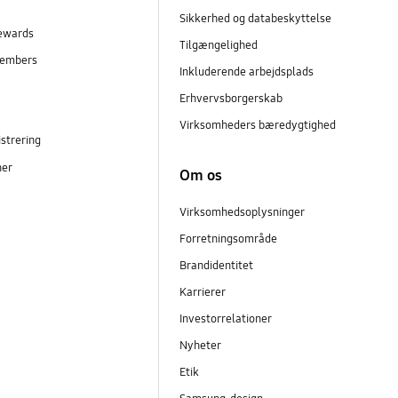
Sikkerhed og databeskyttelse
ewards
Tilgængelighed
embers
Inkluderende arbejdsplads
r
Erhvervsborgerskab
Virksomheders bæredygtighed
strering
ner
Om os
Virksomhedsoplysninger
Forretningsområde
Brandidentitet
Karrierer
Investorrelationer
Nyheter
Etik