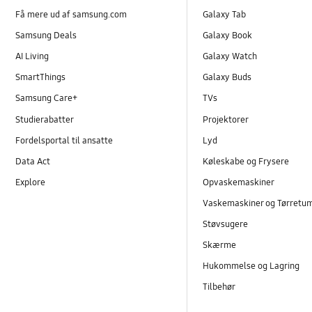
Få mere ud af samsung.com
Galaxy Tab
Samsung Deals
Galaxy Book
AI Living
Galaxy Watch
SmartThings
Galaxy Buds
Samsung Care+
TVs
Studierabatter
Projektorer
Fordelsportal til ansatte
Lyd
Data Act
Køleskabe og Frysere
Explore
Opvaskemaskiner
Vaskemaskiner og Tørretu
Støvsugere
Skærme
Hukommelse og Lagring
Tilbehør