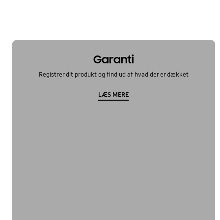
Garanti
Registrer dit produkt og find ud af hvad der er dækket
LÆS MERE