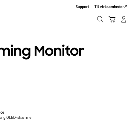
Support
Til virksomheder
Søg
Indkøbskurv
Log på/Tilmeld
Søg
ming Monitor
ice
sung OLED-skærme