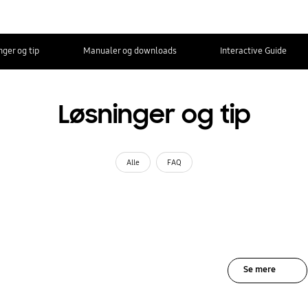
nger og tip
Manualer og downloads
Interactive Guide
Løsninger og tip
Alle
FAQ
Se mere