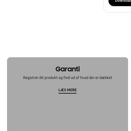
Downloa
Garanti
Registrer dit produkt og find ud af hvad der er dækket
LÆS MERE