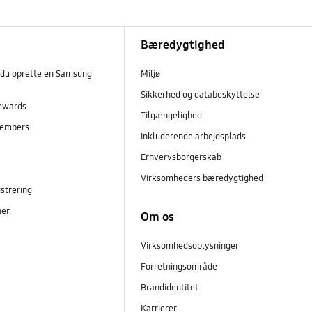
Bæredygtighed
 du oprette en Samsung
Miljø
Sikkerhed og databeskyttelse
ewards
Tilgængelighed
embers
Inkluderende arbejdsplads
r
Erhvervsborgerskab
Virksomheders bæredygtighed
strering
ner
Om os
Virksomhedsoplysninger
Forretningsområde
Brandidentitet
Karrierer