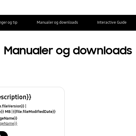
nger og tip
Manualer og downloads
Interactive Guide
Manualer og downloads
escription}}
e.fileVersion}}
ze}} MB
{{file.fileModifiedDate}}
mes}}
uageName}}
uageName}}