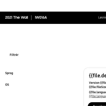
2021 The Wall
IW016A
Løsni
Filtrér
Sprog
{{file.d
Klik for at udvide
Version {{fil
OS
{{file.fileSi
Klik for at udvide
{{file.osNa
{{file.lang
{{file.lang