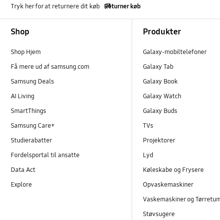
Tryk her for at returnere dit køb
Returner køb
Footer Navigation
Shop
Produkter
Shop Hjem
Galaxy-mobiltelefoner
Få mere ud af samsung.com
Galaxy Tab
Samsung Deals
Galaxy Book
AI Living
Galaxy Watch
SmartThings
Galaxy Buds
Samsung Care+
TVs
Studierabatter
Projektorer
Fordelsportal til ansatte
Lyd
Data Act
Køleskabe og Frysere
Explore
Opvaskemaskiner
Vaskemaskiner og Tørretu
Støvsugere