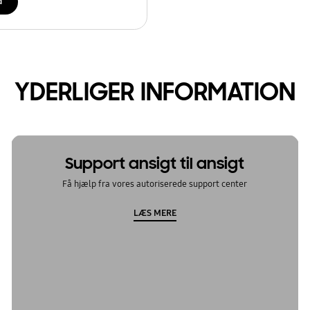
d
YDERLIGER INFORMATION
Support ansigt til ansigt
Få hjælp fra vores autoriserede support center
LÆS MERE