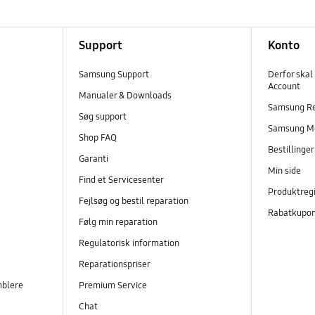
Support
Konto
Samsung Support
Derfor skal
Account
Manualer & Downloads
Samsung R
Søg support
Samsung M
Shop FAQ
Bestillinge
Garanti
Min side
Find et Servicesenter
Produktregi
Fejlsøg og bestil reparation
Rabatkupo
Følg min reparation
Regulatorisk information
Reparationspriser
mblere
Premium Service
Chat