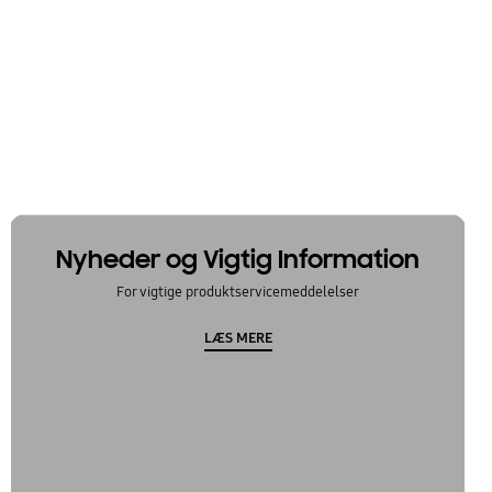
Nyheder og Vigtig Information
For vigtige produktservicemeddelelser
LÆS MERE