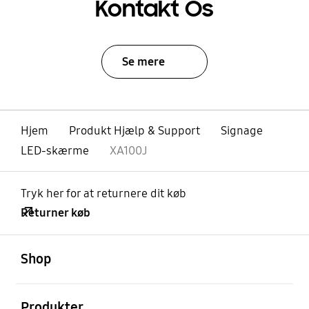
Kontakt Os
Se mere
Hjem
Produkt Hjælp & Support
Signage
LED-skærme
XA100J
Tryk her for at returnere dit køb
Returner køb
Åben
Footer Navigation
Shop
Åben
Produkter