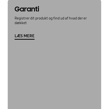
Garanti
Registrer dit produkt og find ud af hvad der er
dækket
LÆS MERE