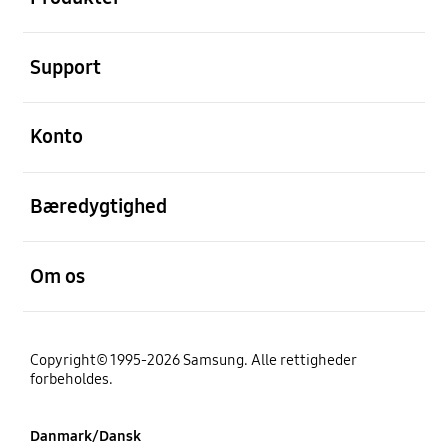
Åben
Support
Åben
Konto
Åben
Bæredygtighed
Åben
Om os
Copyright© 1995-2026 Samsung. Alle rettigheder
forbeholdes.
Danmark/Dansk