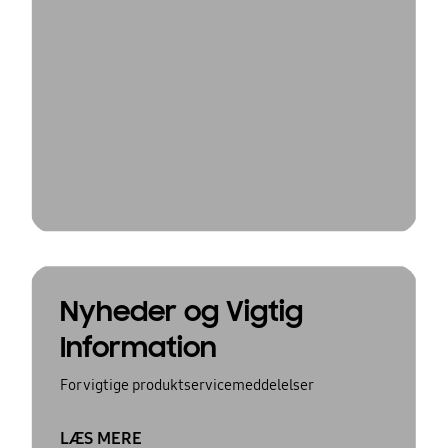
Nyheder og Vigtig
Information
For vigtige produktservicemeddelelser
LÆS MERE