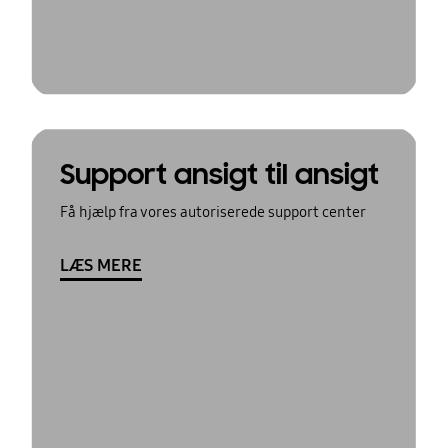
Support ansigt til ansigt
Få hjælp fra vores autoriserede support center
LÆS MERE