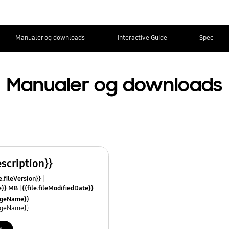
Manualer og downloads
Interactive Guide
Spec
Manualer og downloads
escription}}
e.fileVersion}}
ze}} MB
{{file.fileModifiedDate}}
mes}}
uageName}}
uageName}}