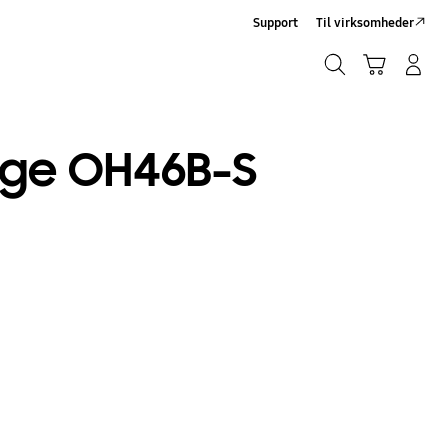
Support
Til virksomheder
Søg
Indkøbskurv
Log på/Tilmeld
Søg
age OH46B-S