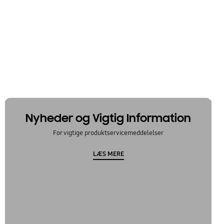
Nyheder og Vigtig Information
For vigtige produktservicemeddelelser
LÆS MERE