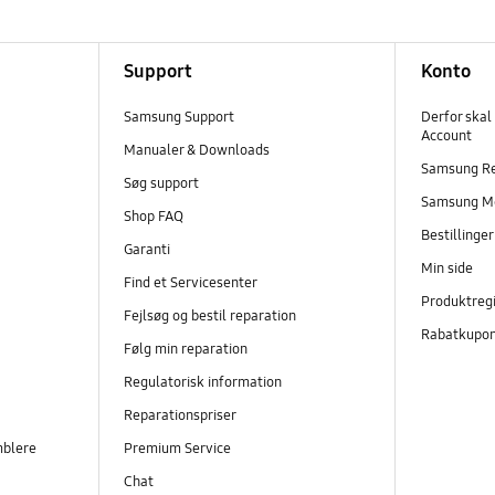
Support
Konto
Samsung Support
Derfor skal
Account
Manualer & Downloads
Samsung R
Søg support
Samsung M
Shop FAQ
Bestillinge
Garanti
Min side
Find et Servicesenter
Produktregi
Fejlsøg og bestil reparation
Rabatkupo
Følg min reparation
Regulatorisk information
Reparationspriser
mblere
Premium Service
Chat