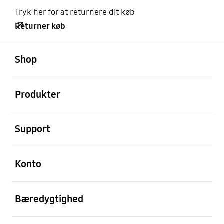
Tryk her for at returnere dit køb
Returner køb
Åben
Footer Navigation
Shop
Åben
Produkter
Åben
Support
Åben
Konto
Åben
Bæredygtighed
Åben