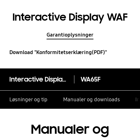
Interactive Display WAF
Garantioplysninger
Download "Konformitetserklæring(PDF)"
Interactive Display WAF
WA65F
Løsninger og tip
Manualer og downloads
I
Manualer og