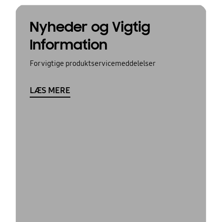
Nyheder og Vigtig
Information
For vigtige produktservicemeddelelser
LÆS MERE