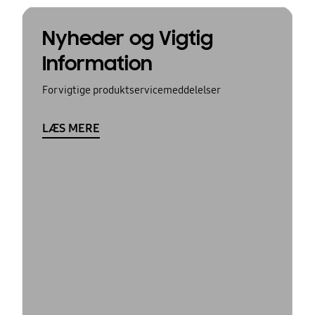
Nyheder og Vigtig
Information
For vigtige produktservicemeddelelser
LÆS MERE