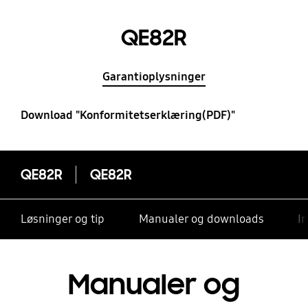
QE82R
Garantioplysninger
Download "Konformitetserklæring(PDF)"
QE82R
QE82R
Løsninger og tip
Manualer og downloads
I
Manualer og