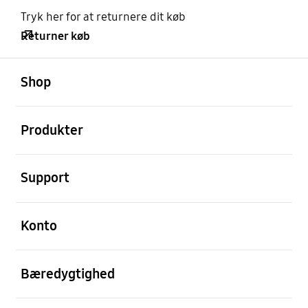
Tryk her for at returnere dit køb
Returner køb
Åben
Footer Navigation
Shop
Åben
Produkter
Åben
Support
Åben
Konto
Åben
Bæredygtighed
Åben