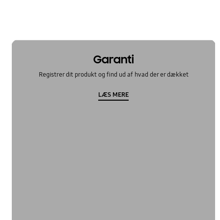
Garanti
Registrer dit produkt og find ud af hvad der er dækket
LÆS MERE