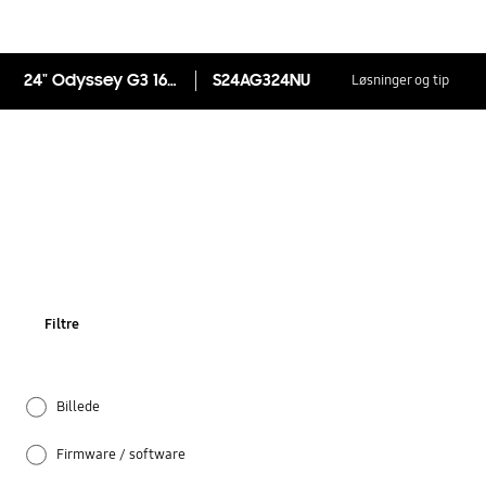
24" Odyssey G3 165Hz Gaming Monitor
S24AG324NU
Løsninger og tip
Filtre
Billede
Firmware / software