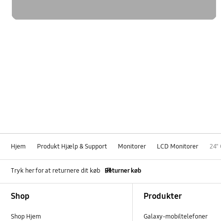
Hjem
Produkt Hjælp & Support
Monitorer
LCD Monitorer
24"
Tryk her for at returnere dit køb
Returner køb
Footer Navigation
Shop
Produkter
Shop Hjem
Galaxy-mobiltelefoner