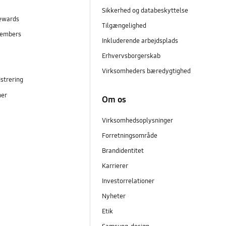
Sikkerhed og databeskyttelse
ewards
Tilgængelighed
embers
Inkluderende arbejdsplads
r
Erhvervsborgerskab
Virksomheders bæredygtighed
strering
ner
Om os
Virksomhedsoplysninger
Forretningsområde
Brandidentitet
Karrierer
Investorrelationer
Nyheter
Etik