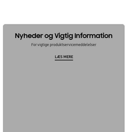
Nyheder og Vigtig Information
For vigtige produktservicemeddelelser
LÆS MERE