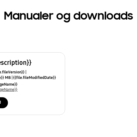
Manualer og downloads
escription}}
e.fileVersion}}
ze}} MB
{{file.fileModifiedDate}}
mes}}
uageName}}
uageName}}
d