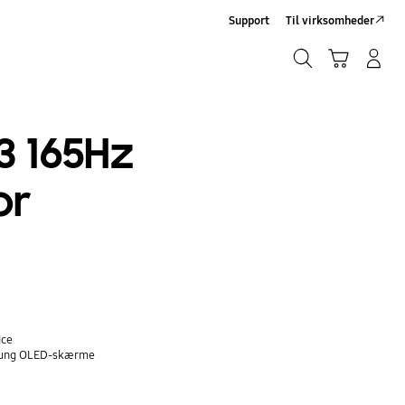
Support
Til virksomheder
Søg
Indkøbskurv
Log på/Tilmeld
Søg
3 165Hz
or
ice
sung OLED-skærme