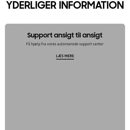
YDERLIGER INFORMATION
Support ansigt til ansigt
Få hjælp fra vores autoriserede support center
LÆS MERE