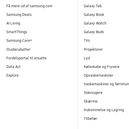
Få mere ud af samsung.com
Galaxy Tab
Samsung Deals
Galaxy Book
AI Living
Galaxy Watch
SmartThings
Galaxy Buds
Samsung Care+
TVs
Studierabatter
Projektorer
Fordelsportal til ansatte
Lyd
Data Act
Køleskabe og Frysere
Explore
Opvaskemaskiner
Vaskemaskiner og Tørretu
Støvsugere
Skærme
Hukommelse og Lagring
Tilbehør