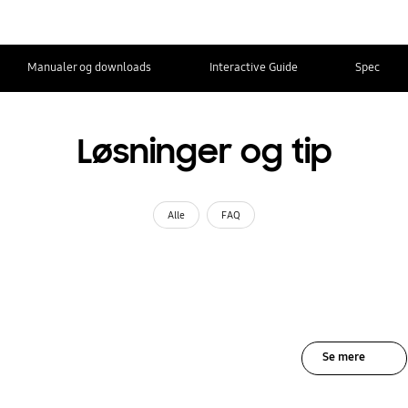
Manualer og downloads
Interactive Guide
Spec
Løsninger og tip
Alle
FAQ
Se mere