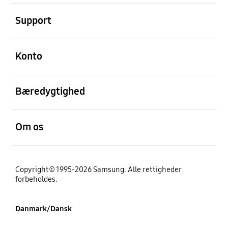
Åben
Support
Åben
Konto
Åben
Bæredygtighed
Åben
Om os
Copyright© 1995-2026 Samsung. Alle rettigheder
forbeholdes.
Danmark/Dansk