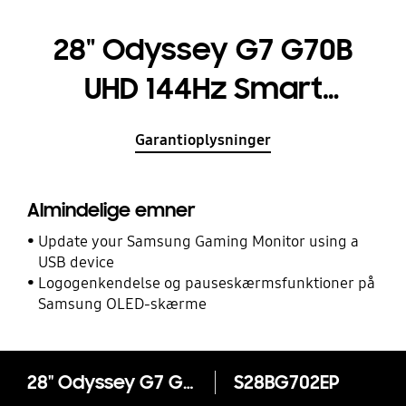
28" Odyssey G7 G70B
UHD 144Hz Smart
Gamingskærm
Garantioplysninger
Almindelige emner
Update your Samsung Gaming Monitor using a
USB device
Logogenkendelse og pauseskærmsfunktioner på
Samsung OLED-skærme
28" Odyssey G7 G70B UHD 144Hz Smart Gamingskærm
S28BG702EP