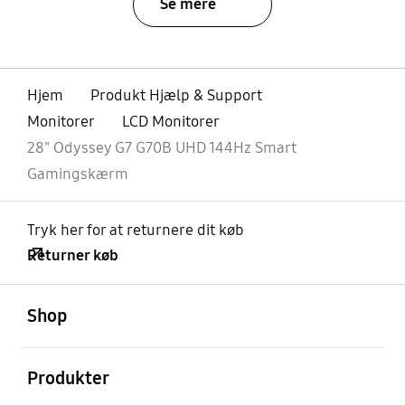
Se mere
Hjem
Produkt Hjælp & Support
Monitorer
LCD Monitorer
28" Odyssey G7 G70B UHD 144Hz Smart
Gamingskærm
Tryk her for at returnere dit køb
Returner køb
Åben
Footer Navigation
Shop
Åben
Produkter