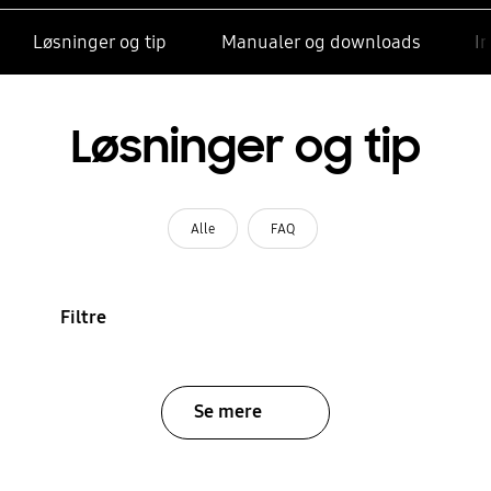
Løsninger og tip
Manualer og downloads
I
Løsninger og tip
Alle
FAQ
Filtre
Se mere