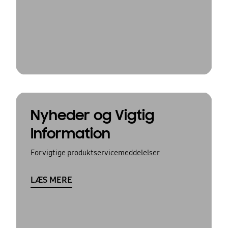
Nyheder og Vigtig
Information
For vigtige produktservicemeddelelser
LÆS MERE