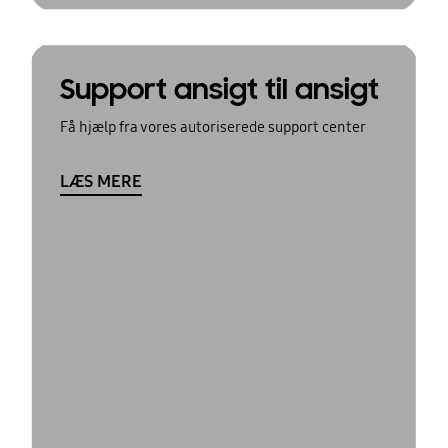
Support ansigt til ansigt
Få hjælp fra vores autoriserede support center
LÆS MERE