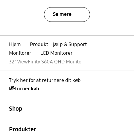
Se mere
Hjem
Produkt Hjælp & Support
Monitorer
LCD Monitorer
32" ViewFinity S60A QHD Monitor
Tryk her for at returnere dit køb
Returner køb
Åben
Footer Navigation
Shop
Åben
Produkter