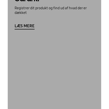
Registrer dit produkt og find ud af hvad der er
dækket
LÆS MERE