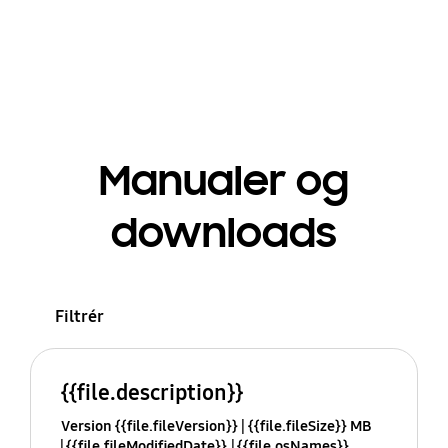
Manualer og
downloads
Filtrér
{{file.description}}
Version {{file.fileVersion}}
{{file.fileSize}} MB
{{file.fileModifiedDate}}
{{file.osNames}}