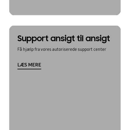
Support ansigt til ansigt
Få hjælp fra vores autoriserede support center
LÆS MERE