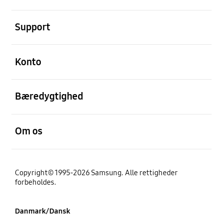
Åben
Support
Åben
Konto
Åben
Bæredygtighed
Åben
Om os
Copyright© 1995-2026 Samsung. Alle rettigheder
forbeholdes.
Danmark/Dansk