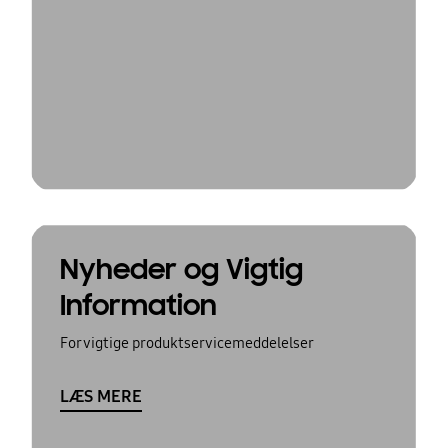
Nyheder og Vigtig
Information
For vigtige produktservicemeddelelser
LÆS MERE