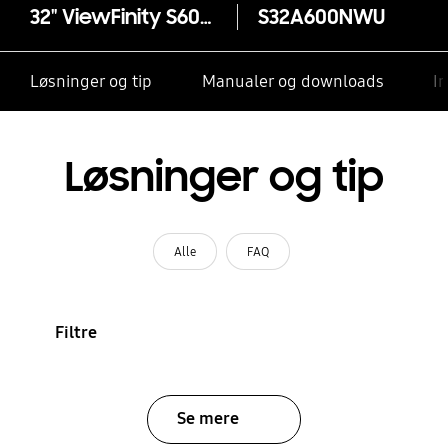
32" ViewFinity S60A QHD Monitor
S32A600NWU
Løsninger og tip
Manualer og downloads
I
Løsninger og tip
Alle
FAQ
Filtre
Se mere