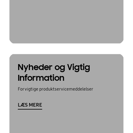
Nyheder og Vigtig
Information
For vigtige produktservicemeddelelser
LÆS MERE