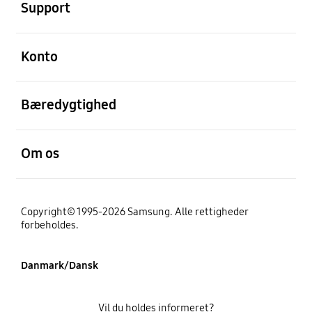
Support
Åben
Konto
Åben
Bæredygtighed
Åben
Om os
Copyright© 1995-2026 Samsung. Alle rettigheder
forbeholdes.
Danmark/Dansk
Vil du holdes informeret?