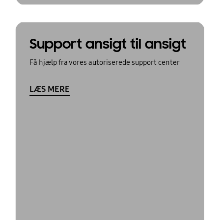
Support ansigt til ansigt
Få hjælp fra vores autoriserede support center
LÆS MERE