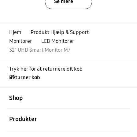
Se mere
Hjem
Produkt Hjælp & Support
Monitorer
LCD Monitorer
32" UHD Smart Monitor M7
Tryk her for at returnere dit køb
Returner køb
Åben
Footer Navigation
Shop
Åben
Produkter
Åben