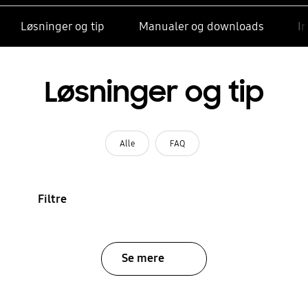
Løsninger og tip
Manualer og downloads
I
Løsninger og tip
Alle
FAQ
Filtre
Se mere