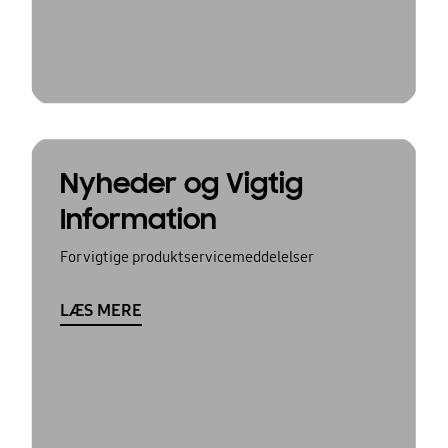
Nyheder og Vigtig
Information
For vigtige produktservicemeddelelser
LÆS MERE