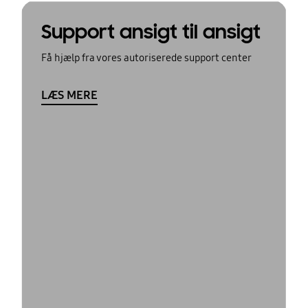
Support ansigt til ansigt
Få hjælp fra vores autoriserede support center
LÆS MERE