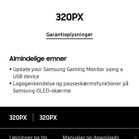
320PX
Garantioplysninger
Almindelige emner
Update your Samsung Gaming Monitor using a
USB device
Logogenkendelse og pauseskærmsfunktioner på
Samsung OLED-skærme
320PX
320PX
Løsninger og tip
Manualer og downloads
I