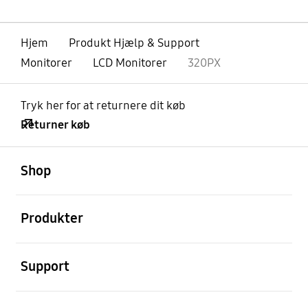
Hjem
Produkt Hjælp & Support
Monitorer
LCD Monitorer
320PX
Tryk her for at returnere dit køb
Returner køb
Åben
Footer Navigation
Shop
Åben
Produkter
Åben
Support
Åben