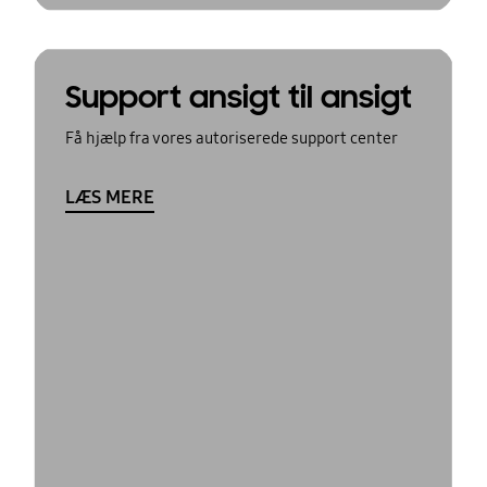
Support ansigt til ansigt
Få hjælp fra vores autoriserede support center
LÆS MERE