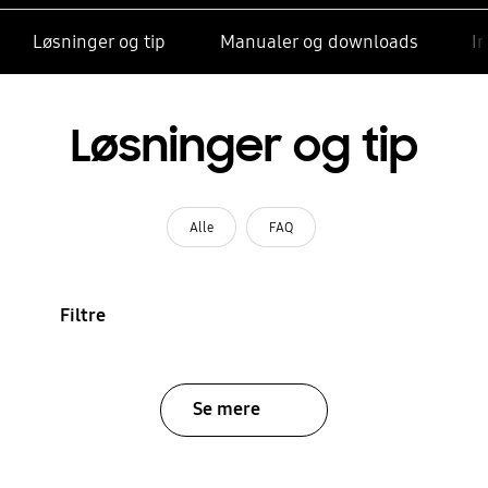
Løsninger og tip
Manualer og downloads
I
Løsninger og tip
Alle
FAQ
Filtre
Se mere