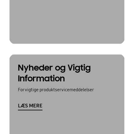
Nyheder og Vigtig
Information
For vigtige produktservicemeddelelser
LÆS MERE