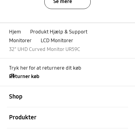
Se mere
Hjem
Produkt Hjælp & Support
Monitorer
LCD Monitorer
32" UHD Curved Monitor UR59C
Tryk her for at returnere dit køb
Returner køb
Åben
Footer Navigation
Shop
Åben
Produkter
Åben