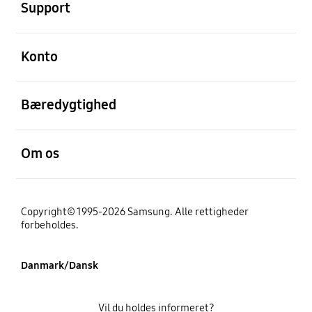
Support
Åben
Konto
Åben
Bæredygtighed
Åben
Om os
Copyright© 1995-2026 Samsung. Alle rettigheder
forbeholdes.
Danmark/Dansk
Vil du holdes informeret?