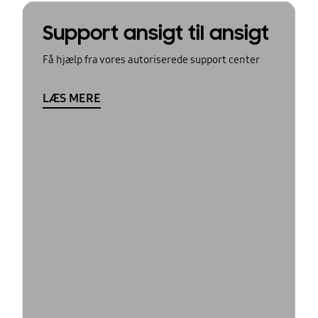
Support ansigt til ansigt
Få hjælp fra vores autoriserede support center
LÆS MERE