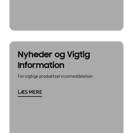
Nyheder og Vigtig
Information
For vigtige produktservicemeddelelser
LÆS MERE