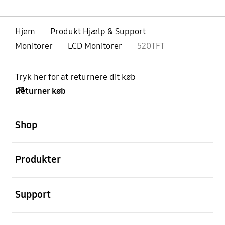
Hjem
Produkt Hjælp & Support
Monitorer
LCD Monitorer
520TFT
Tryk her for at returnere dit køb
Returner køb
Åben
Footer Navigation
Shop
Åben
Produkter
Åben
Support
Åben