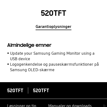
520TFT
Garantioplysninger
Almindelige emner
Update your Samsung Gaming Monitor using a
USB device
Logogenkendelse og pauseskærmsfunktioner på
Samsung OLED-skærme
520TFT
520TFT
Løsninger og tip
Manualer og downloads
I