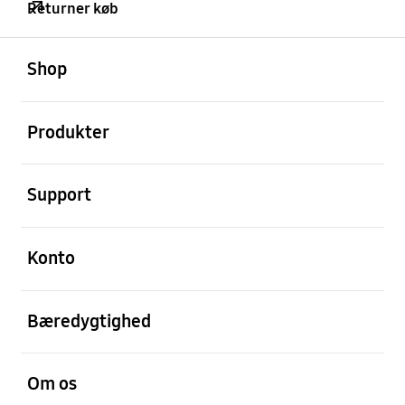
Returner køb
Åben
Footer Navigation
Shop
Åben
Produkter
Åben
Support
Åben
Konto
Åben
Bæredygtighed
Åben
Om os