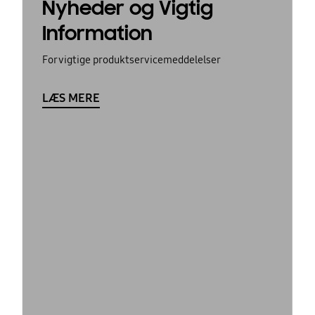
Nyheder og Vigtig
Information
For vigtige produktservicemeddelelser
LÆS MERE