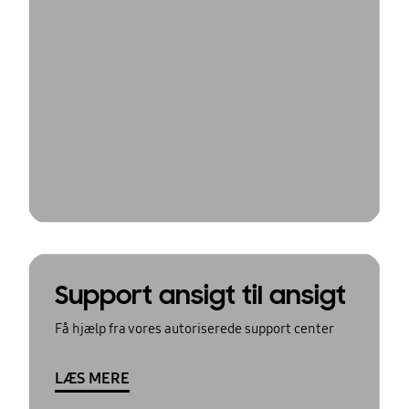
Support ansigt til ansigt
Få hjælp fra vores autoriserede support center
LÆS MERE