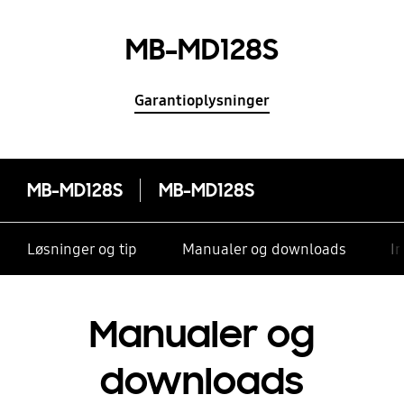
MB-MD128S
Garantioplysninger
MB-MD128S
MB-MD128S
Løsninger og tip
Manualer og downloads
I
Manualer og
downloads