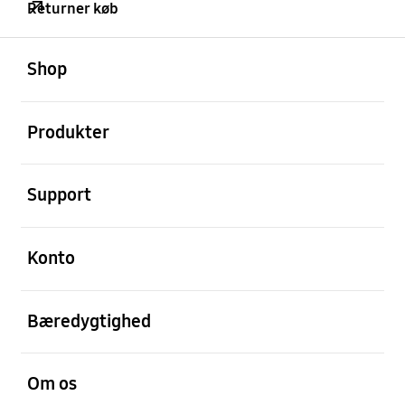
Returner køb
Åben
Footer Navigation
Shop
Åben
Produkter
Åben
Support
Åben
Konto
Åben
Bæredygtighed
Åben
Om os