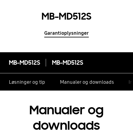
MB-MD512S
Garantioplysninger
MB-MD512S
MB-MD512S
Løsninger og tip
Manualer og downloads
I
Manualer og
downloads