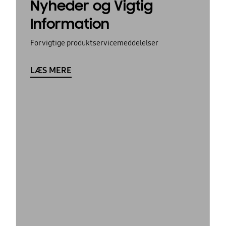
Nyheder og Vigtig
Information
For vigtige produktservicemeddelelser
LÆS MERE