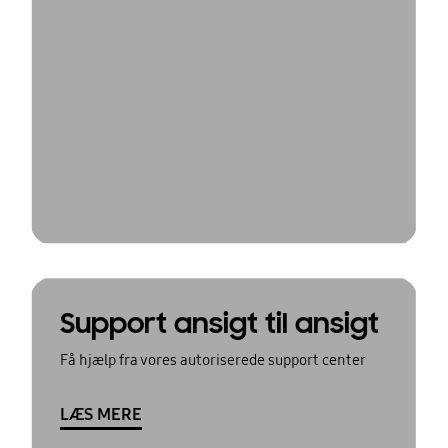
Support ansigt til ansigt
Få hjælp fra vores autoriserede support center
LÆS MERE