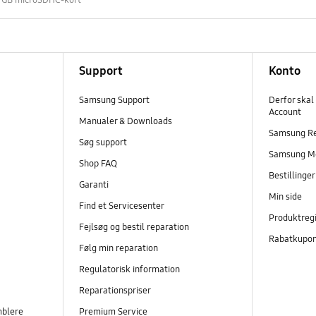
Support
Konto
Samsung Support
Derfor skal
Account
Manualer & Downloads
Samsung R
Søg support
Samsung M
Shop FAQ
Bestillinge
Garanti
Min side
Find et Servicesenter
Produktregi
Fejlsøg og bestil reparation
Rabatkupo
Følg min reparation
Regulatorisk information
Reparationspriser
mblere
Premium Service