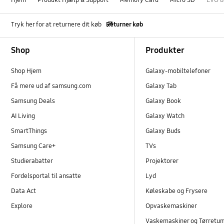
Tryk her for at returnere dit køb
Returner køb
Footer Navigation
Shop
Produkter
Shop Hjem
Galaxy-mobiltelefoner
Få mere ud af samsung.com
Galaxy Tab
Samsung Deals
Galaxy Book
AI Living
Galaxy Watch
SmartThings
Galaxy Buds
Samsung Care+
TVs
Studierabatter
Projektorer
Fordelsportal til ansatte
Lyd
Data Act
Køleskabe og Frysere
Explore
Opvaskemaskiner
Vaskemaskiner og Tørretu