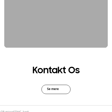
Kontakt Os
Se mere
 GB microSDHC-kort