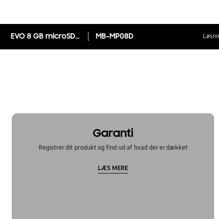
EVO 8 GB microSDHC-kort
MB-MP08D
Løsni
Garanti
Registrer dit produkt og find ud af hvad der er dækket
LÆS MERE