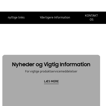
KONTAKT
nyttige links
Yderligere Information
OS
Nyheder og Vigtig Information
For vigtige produktservicemeddelelser
LÆS MERE