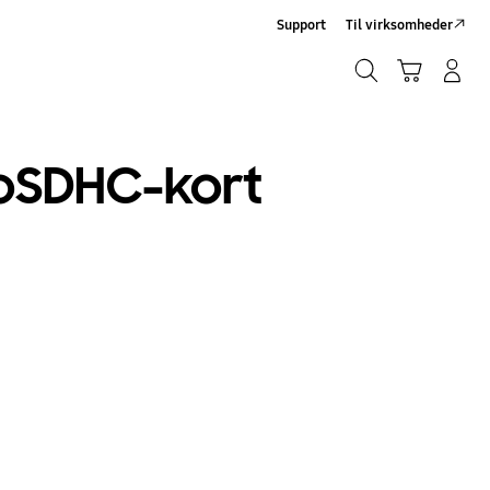
Support
Til virksomheder
Søg
Indkøbskurv
Log på/Tilmeld
Søg
oSDHC-kort