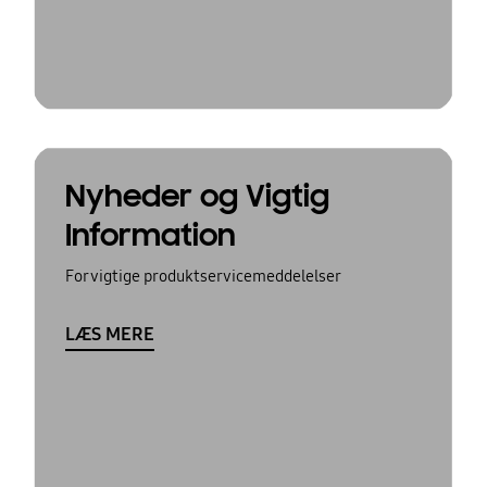
Nyheder og Vigtig
Information
For vigtige produktservicemeddelelser
LÆS MERE