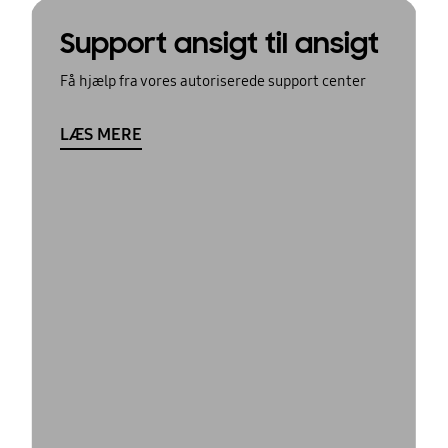
Support ansigt til ansigt
Få hjælp fra vores autoriserede support center
LÆS MERE