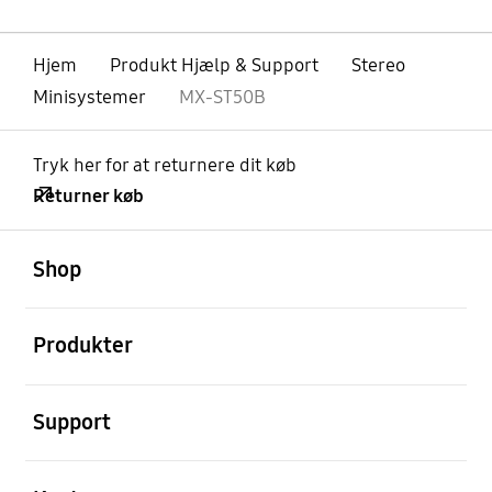
Hjem
Produkt Hjælp & Support
Stereo
Minisystemer
MX-ST50B
Tryk her for at returnere dit køb
Returner køb
Åben
Footer Navigation
Shop
Åben
Produkter
Åben
Support
Åben