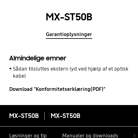
MX-ST50B
Garantioplysninger
Almindelige emner
Sådan tilsluttes ekstern lyd ved hjælp af et optisk
kabel
Download "Konformitetserklæring(PDF)"
MX-ST50B
MX-ST50B
Løsninger og tip
Manualer og downloads
I