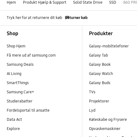
Hjem
Produkt Hjælp & Support
Solid State Drive
SSD
860 PRO
Tryk her for at returnere dit køb
Returner køb
Footer Navigation
Shop
Produkter
Shop Hjem
Galaxy-mobiltelefoner
Få mere ud af samsung.com
Galaxy Tab
Samsung Deals
Galaxy Book
AI Living
Galaxy Watch
SmartThings
Galaxy Buds
Samsung Care+
TVs
Studierabatter
Projektorer
Fordelsportal til ansatte
Lyd
Data Act
Køleskabe og Frysere
Explore
Opvaskemaskiner