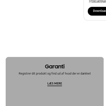
{{file.lang
Downloa
Garanti
Registrer dit produkt og find ud af hvad der er dækket
LÆS MERE