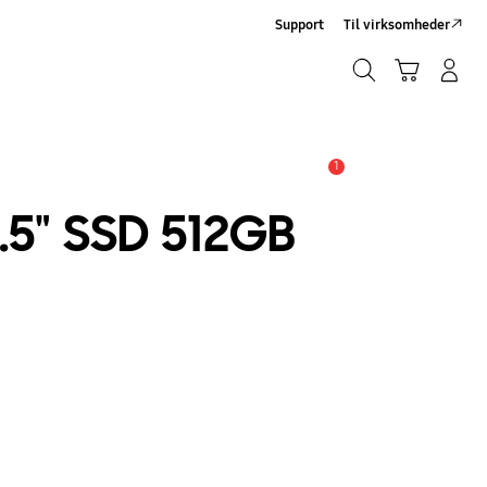
Support
Til virksomheder
Søg
Indkøbskurv
Log på/Tilmeld
Søg
1
Advarsel
.5" SSD 512GB