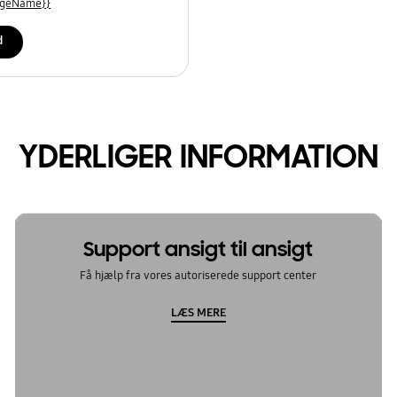
uageName}}
d
YDERLIGER INFORMATION
Support ansigt til ansigt
Få hjælp fra vores autoriserede support center
LÆS MERE