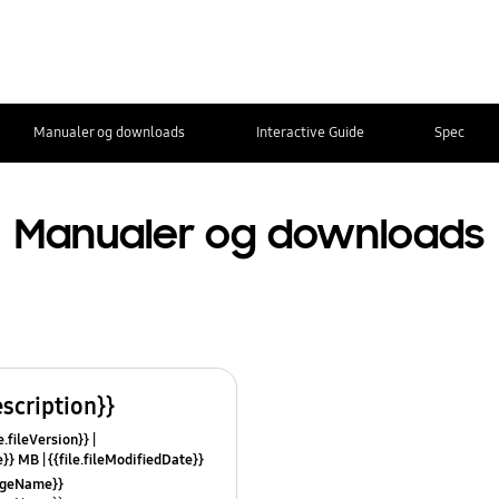
Manualer og downloads
Interactive Guide
Spec
Manualer og downloads
escription}}
e.fileVersion}}
ze}} MB
{{file.fileModifiedDate}}
mes}}
uageName}}