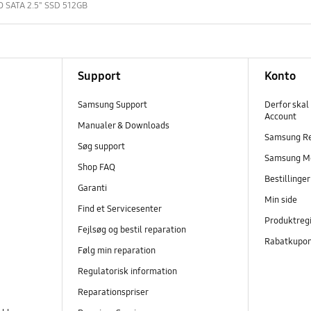
 SATA 2.5" SSD 512GB
Support
Konto
Samsung Support
Derfor skal
Account
Manualer & Downloads
Samsung R
Søg support
Samsung M
Shop FAQ
Bestillinge
Garanti
Min side
Find et Servicesenter
Produktregi
Fejlsøg og bestil reparation
Rabatkupo
Følg min reparation
Regulatorisk information
Reparationspriser