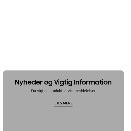
Nyheder og Vigtig Information
For vigtige produktservicemeddelelser
LÆS MERE