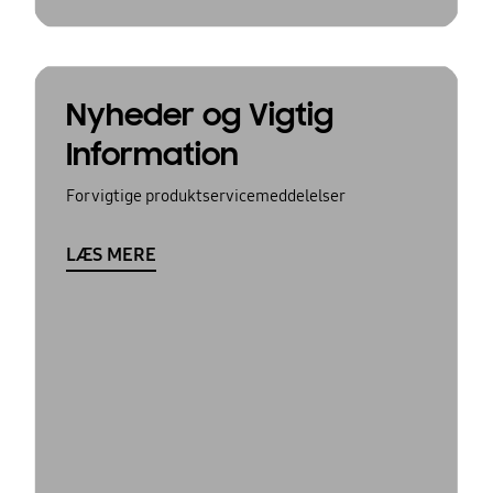
Nyheder og Vigtig
Information
For vigtige produktservicemeddelelser
LÆS MERE