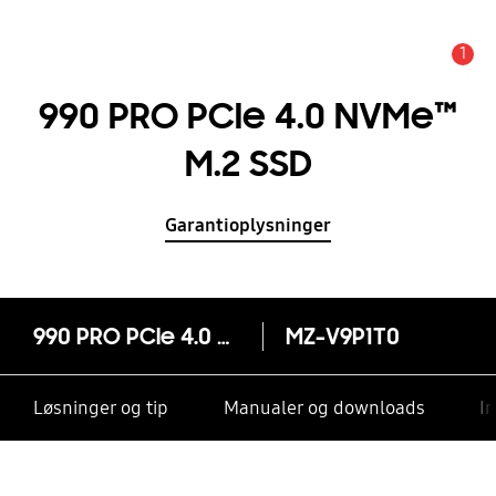
1
Advarsel
990 PRO PCle 4.0 NVMe™
M.2 SSD
Garantioplysninger
990 PRO PCle 4.0 NVMe™ M.2 SSD
MZ-V9P1T0
Løsninger og tip
Manualer og downloads
I