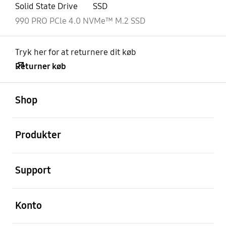
Solid State Drive
SSD
990 PRO PCle 4.0 NVMe™ M.2 SSD
Tryk her for at returnere dit køb
Returner køb
Åben
Footer Navigation
Shop
Åben
Produkter
Åben
Support
Åben
Konto
Åben