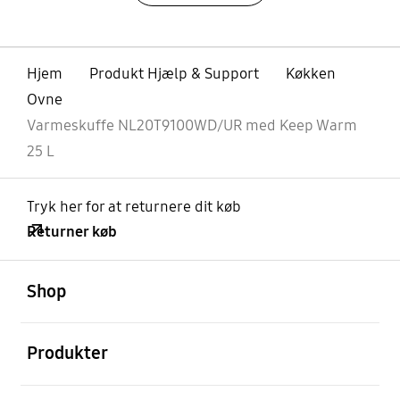
Hjem
Produkt Hjælp & Support
Køkken
Ovne
Varmeskuffe NL20T9100WD/UR med Keep Warm
25 L
Tryk her for at returnere dit køb
Returner køb
Åben
Footer Navigation
Shop
Åben
Produkter
Åben