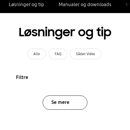
Løsninger og tip
Manualer og downloads
I
Løsninger og tip
Alle
FAQ
Sådan Video
Filtre
Se mere