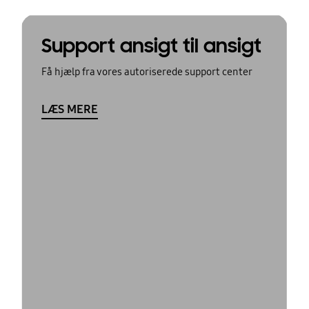
Support ansigt til ansigt
Få hjælp fra vores autoriserede support center
LÆS MERE