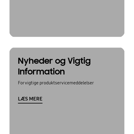
Nyheder og Vigtig
Information
For vigtige produktservicemeddelelser
LÆS MERE