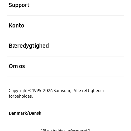
Support
Åben
Konto
Åben
Bæredygtighed
Åben
Om os
Copyright© 1995-2026 Samsung. Alle rettigheder
forbeholdes.
Danmark/Dansk