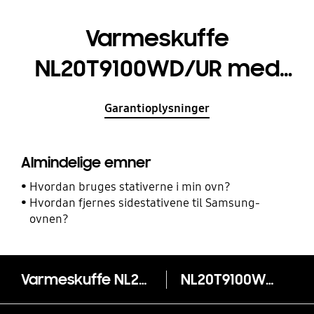
Varmeskuffe
NL20T9100WD/UR med
Keep Warm 25 L
Garantioplysninger
Almindelige emner
Hvordan bruges stativerne i min ovn?
Hvordan fjernes sidestativene til Samsung-
ovnen?
Varmeskuffe NL20T9100WD/UR med Keep Warm 25 L
NL20T9100WD/UR