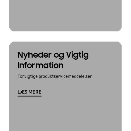
Nyheder og Vigtig
Information
For vigtige produktservicemeddelelser
LÆS MERE