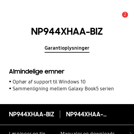
2
Advarsel
NP944XHAA-BIZ
Garantioplysninger
Almindelige emner
Ophør af support til Windows 10
Sammenligning mellem Galaxy Book5 serien
NP944XHAA-BIZ
NP944XHAA-BIZ
Løsninger og tip
Manualer og downloads
I