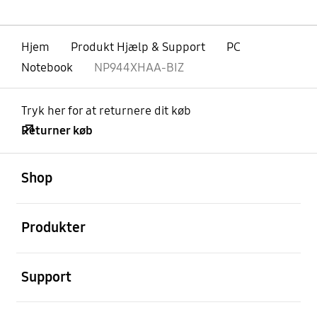
Hjem
Produkt Hjælp & Support
PC
Notebook
NP944XHAA-BIZ
Tryk her for at returnere dit køb
Returner køb
Åben
Footer Navigation
Shop
Åben
Produkter
Åben
Support
Åben