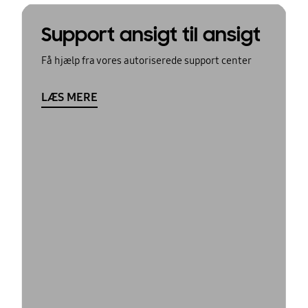
Support ansigt til ansigt
Få hjælp fra vores autoriserede support center
LÆS MERE