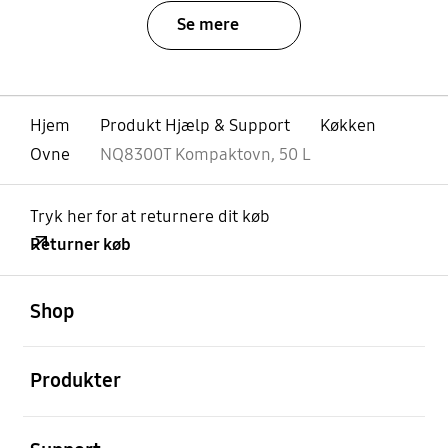
Se mere
Hjem
Produkt Hjælp & Support
Køkken
Ovne
NQ8300T Kompaktovn, 50 L
Tryk her for at returnere dit køb
Returner køb
Åben
Footer Navigation
Shop
Åben
Produkter
Åben