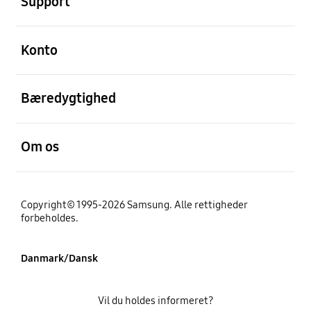
Support
Åben
Konto
Åben
Bæredygtighed
Åben
Om os
Copyright© 1995-2026 Samsung. Alle rettigheder
forbeholdes.
Danmark/Dansk
Vil du holdes informeret?