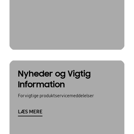
Nyheder og Vigtig
Information
For vigtige produktservicemeddelelser
LÆS MERE