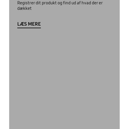
Registrer dit produkt og find ud af hvad der er
dækket
LÆS MERE