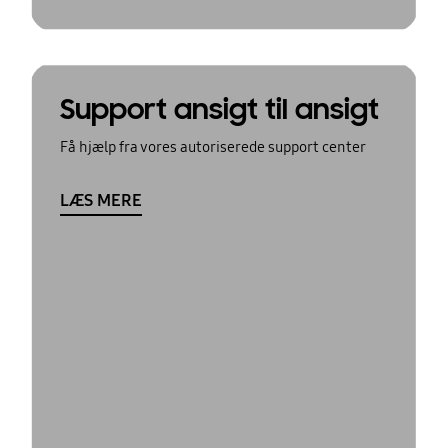
Support ansigt til ansigt
Få hjælp fra vores autoriserede support center
LÆS MERE