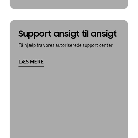
Support ansigt til ansigt
Få hjælp fra vores autoriserede support center
LÆS MERE