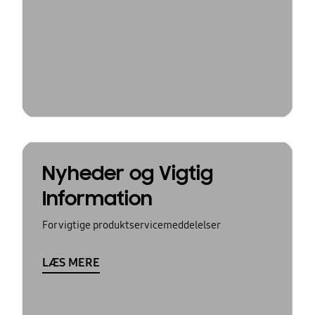
Nyheder og Vigtig
Information
For vigtige produktservicemeddelelser
LÆS MERE