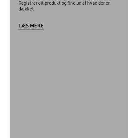
Registrer dit produkt og find ud af hvad der er
dækket
LÆS MERE