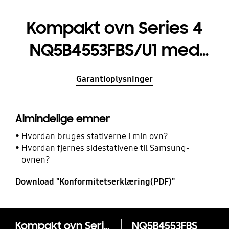
Kompakt ovn Series 4
NQ5B4553FBS/U1 med
SmartThings Cooking
Garantioplysninger
50 L
Almindelige emner
Hvordan bruges stativerne i min ovn?
Hvordan fjernes sidestativene til Samsung-
ovnen?
Download "Konformitetserklæring(PDF)"
Kompakt ovn Series 4 NQ5B4553FBS/U1 med SmartThings Cooking 50 L
NQ5B4553FBS