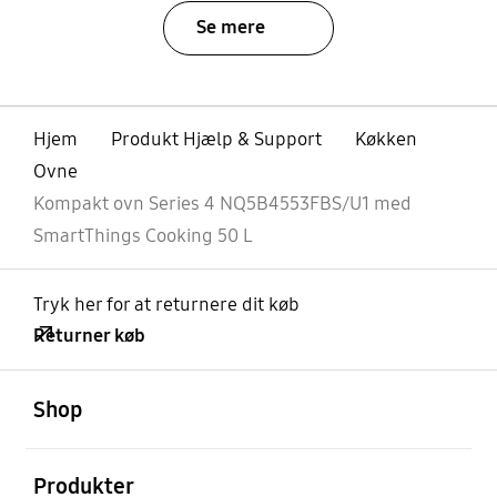
Se mere
Hjem
Produkt Hjælp & Support
Køkken
Ovne
Kompakt ovn Series 4 NQ5B4553FBS/U1 med
SmartThings Cooking 50 L
Tryk her for at returnere dit køb
Returner køb
Åben
Footer Navigation
Shop
Åben
Produkter