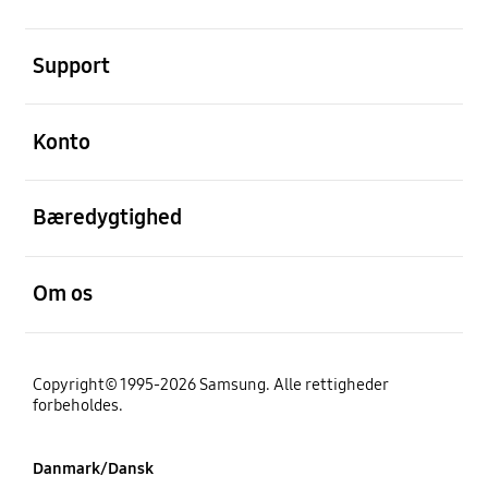
Åben
Support
Åben
Konto
Åben
Bæredygtighed
Åben
Om os
Copyright© 1995-2026 Samsung. Alle rettigheder
forbeholdes.
Danmark/Dansk