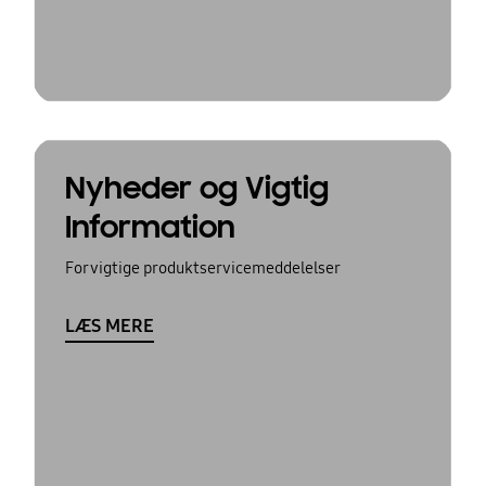
Nyheder og Vigtig
Information
For vigtige produktservicemeddelelser
LÆS MERE