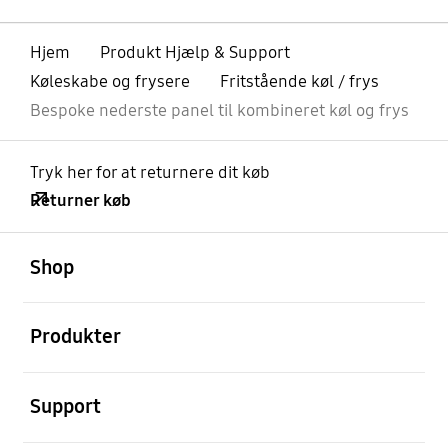
Hjem
Produkt Hjælp & Support
Køleskabe og frysere
Fritstående køl / frys
Bespoke nederste panel til kombineret køl og frys
Tryk her for at returnere dit køb
Returner køb
Åben
Footer Navigation
Shop
Åben
Produkter
Åben
Support
Åben