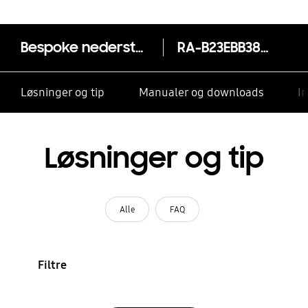
Bespoke nederste panel til kombineret køl og frys
RA-B23EBB38GG
Løsninger og tip
Manualer og downloads
I
Løsninger og tip
Alle
FAQ
Filtre