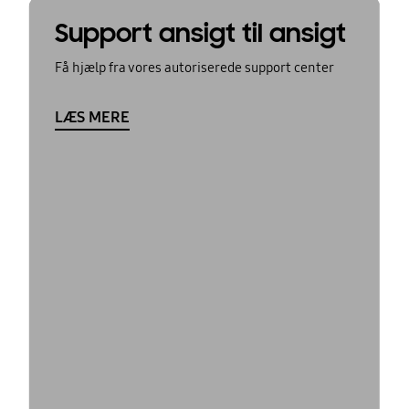
Support ansigt til ansigt
Få hjælp fra vores autoriserede support center
LÆS MERE