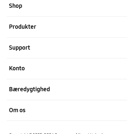
Shop
Åben
Produkter
Åben
Support
Åben
Konto
Åben
Bæredygtighed
Åben
Om os