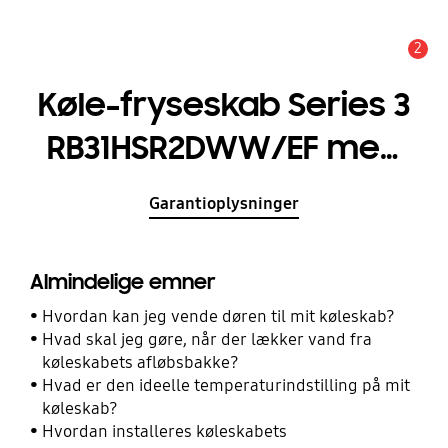
2
Advarsel
Køle-fryseskab Series 3
RB31HSR2DWW/EF med
SpaceMax™ 185 cm
Garantioplysninger
Almindelige emner
Hvordan kan jeg vende døren til mit køleskab?
Hvad skal jeg gøre, når der lækker vand fra
køleskabets afløbsbakke?
Hvad er den ideelle temperaturindstilling på mit
køleskab?
Hvordan installeres køleskabets