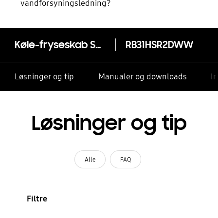
vandforsyningsledning?
Køle-fryseskab Series 3 RB31HSR2DWW/EF med SpaceMax™ 185 cm
RB31HSR2DWW
Løsninger og tip
Manualer og downloads
I
Løsninger og tip
Alle
FAQ
Filtre