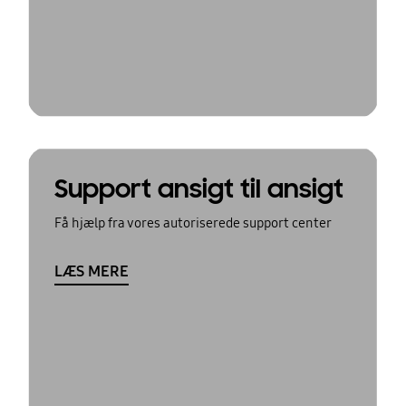
Support ansigt til ansigt
Få hjælp fra vores autoriserede support center
LÆS MERE