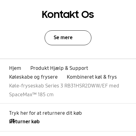
Kontakt Os
Se mere
Hjem
Produkt Hjælp & Support
Køleskabe og frysere
Kombineret køl & frys
Køle-fryseskab Series 3 RB31HSR2DWW/EF med
SpaceMax™ 185 cm
Tryk her for at returnere dit køb
Returner køb
Åben
Footer Navigation